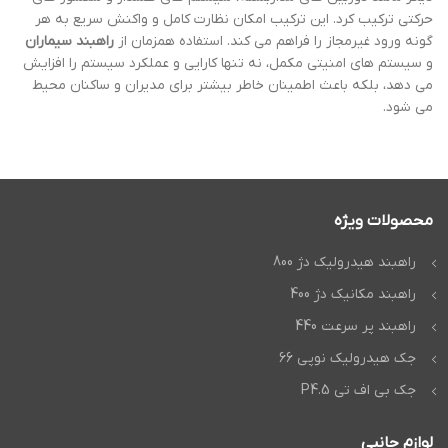
حرکتی ترکیب کرد. این ترکیب امکان نظارت کامل و واکنش سریع به هر
گونه ورود غیرمجاز را فراهم می کند. استفاده همزمان از
راهبند سیماران
و سیستم های امنیتی مکمل، نه تنها کارایی و عملکرد سیستم را افزایش
می دهد، بلکه باعث اطمینان خاطر بیشتر برای مدیران و ساکنان محیط
می شود.
محصولات ویژه
راهبند هیدرولیک دژ 800
راهبند مکانیک دژ 400
راهبند پر سرعت 440
جک هیدرولیک نوپی 66
جک بی اف تی P4.5
لوازم جانبی