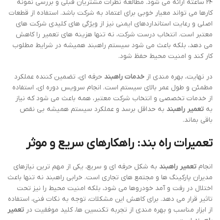
گوشتی های مختلف، مولتی متر برای بررسی برق و ولتاژ، آچار، روغن و
گریس مخصوص، و تجهیزات ایمنی مانند دستکش و عینک محافظ
ضروری هستند. بدون این ابزارها، تعمیر می تواند خطرناک و غیر مؤثر
باشد. داشتن تجهیزات استاندارد و با کیفیت، تضمین می کند که بعد از
تعمیر، راهبند عملکردی بی نقص خواهد داشت و نیاز به تعمیرات مکرر
کاهش می یابد.
نکات ایمنی هنگام تعمیر راهبند
رعایت نکات ایمنی هنگام
تعمیر راهبند
ضروری است. اول از همه، برق
راهبند را قطع کنید تا از هرگونه شوک الکتریکی جلوگیری شود. همچنین
مطمئن شوید که میله راهبند به صورت مکانیکی ثابت شده باشد تا
هنگام تعمیر باعث آسیب نشود. استفاده از دستکش، عینک و ابزار ایمنی،
محافظت از دست و چشم را تضمین می کند. همچنین توصیه می شود
تعمیرات در محیط روشن و خشک انجام شود تا ریسک لغزش یا تماس با
قطعات برقی کاهش یابد.
در نهایت، موفقیت در
تعمیر راهبند
به تجربه، دانش فنی و رعایت ایمنی
وابسته است. اگر این مراحل به درستی اجرا شود، راهبند برای مدت
طولانی با عملکرد پایدار کار خواهد کرد و امنیت پارکینگ و محیط های
تجاری تضمین می شود. به یاد داشته باشید که تعمیر منظم و سرویس