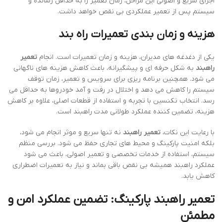
سیستم را افزایش می دهد. هنگامی که سرویس دوره ای به درستی
انجام شود، احتمال نیاز به
تعمیر راهبند
کاهش یافته و امنیت پارکینگ یا
مجتمع تجاری تضمین می شود. همچنین سرویس دوره ای باعث می
شود قطعاتی که نیاز به روانکاری یا تنظیم دارند، به موقع رسیدگی شوند
و عملکرد راهبند همیشه روان و مطمئن باشد.
مزایای استفاده از خدمات تخصصی راهبند
استفاده از
خدمات راهبند
تخصصی مزایای زیادی دارد. اول از همه،
تکنسین های حرفه ای با تجربه کافی می توانند مشکلات کوچک را قبل از
تبدیل شدن به خرابی بزرگ شناسایی کنند. دوم، انجام
تعمیر راهبند
توسط متخصص، باعث کاهش هزینه های اضافی و زمان تعمیر می شود.
سوم، نصب و راه اندازی استاندارد توسط شرکت های معتبر، تضمین می
کند که سیستم با شرایط محیطی سازگار است و عملکرد بی نقص خواهد
داشت. در نتیجه، بهره مندی از خدمات تخصصی راهبند، آرامش خاطر و
امنیت بیشتری برای کاربران فراهم می کند.
نحوه انتخاب شرکت معتبر برای خدمات راهبند
انتخاب شرکت معتبر برای
خدمات راهبند
بسیار حیاتی است. ابتدا بررسی