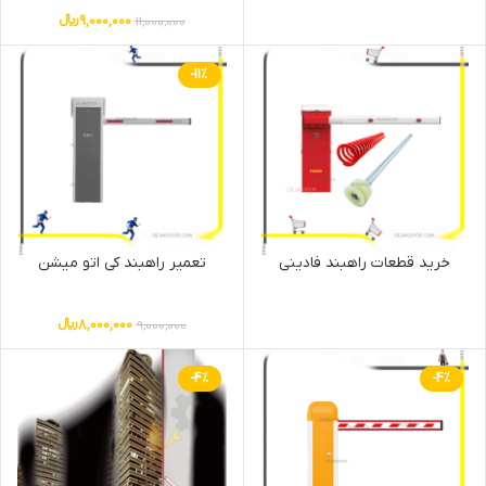
9,000,000
﷼
11,000,000
-11%
خرید قطعات راهبند فادینی
تعمیر راهبند کی اتو میشن
8,000,000
﷼
9,000,000
-4%
-4%