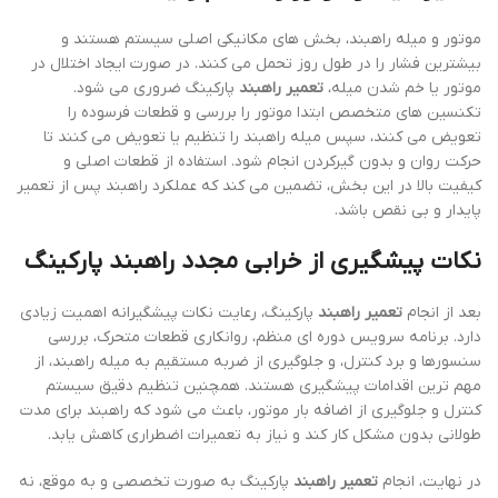
تاثیر قرار می دهد. برای کاهش این مشکلات، توجه به نکات فنی، استفاده
از ابزار مناسب و بهره مندی از تجربه تکنسین ها، کلید موفقیت در
تعمیر
راهبند
است.
روش های رفع خرابی الکترومکانیک راهبند
در سیستم های الکترومکانیک، خرابی ها معمولاً شامل موتور، گیربکس،
برد کنترل و میله راهبند است. برای انجام
تعمیر راهبند
، ابتدا باید موتور
بررسی شود و در صورت نیاز قطعات فرسوده تعویض شوند. بررسی
گیربکس و روانکاری قطعات، نقش مهمی در افزایش طول عمر سیستم
دارد. برد کنترل و سیم کشی نیز باید به دقت بررسی شوند تا مشکل ناشی
از نوسان برق یا قطعی سیم شناسایی شود. با انجام این مراحل، عملکرد
راهبند به حالت اولیه باز می گردد و نیاز به تعمیر مکرر کاهش می یابد.
تعمیر راهبند هیدرولیک در کمترین زمان
در راهبندهای هیدرولیک، سیستم روغن و پمپ هیدرولیک بخش حیاتی
است. خرابی هیدرولیک معمولاً باعث کاهش سرعت یا گیر کردن میله
راهبند می شود. تکنسین های حرفه ای با استفاده از
تعمیر راهبند
تخصصی هیدرولیک، ابتدا فشار و سطح روغن را بررسی می کنند و در