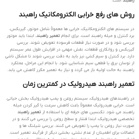
دوره ای، از خرابی های بزرگ و هزینه های غیر ضروری جلوگیری می کند و
باعث می شود عملکرد سیستم همیشه در سطح مطلوب باقی بماند.
خدمات راهبند: پشتیبانی حرفه ای و نصب
استاندارد
استفاده از
خدمات راهبند
حرفه ای و استاندارد، امنیت و عملکرد پایدار
سیستم های کنترل دسترسی را تضمین می کند. هرچقدر که راهبند شما
پیشرفته باشد، بدون سرویس منظم و پشتیبانی تخصصی، مشکلاتی
مانند خرابی موتور، اختلال در سنسورها و خرابی برد کنترل ممکن است
ایجاد شود. بنابراین بهره مندی از
خدمات راهبند
حرفه ای، نه تنها کارایی
سیستم را افزایش می دهد، بلکه نیاز به
تعمیر راهبند
مکرر را کاهش می
دهد.
سرویس دوره ای و نگهداری راهبند
یکی از مهم ترین جنبه های
خدمات راهبند
، انجام سرویس دوره ای است.
سرویس منظم شامل بررسی موتور، سنسورها، سیم کشی و میله راهبند
می شود. این کار از خرابی های ناگهانی جلوگیری می کند و طول عمر