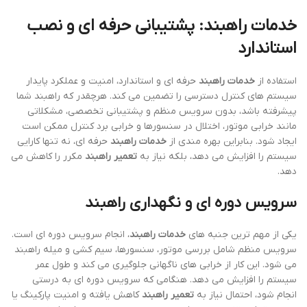
-10%
راهبند ترافیکی فروشگاهی
530,000,000
﷼
590,000,000
درحال بارگذاری...
تعمیر راهبند: راهنمای جامع برای رفع
مشکلات رایج