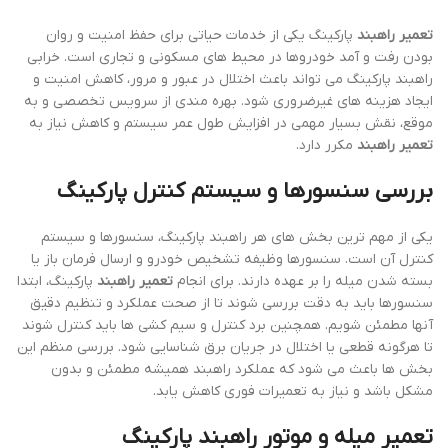
کنید که شرکت تجربه کافی در زمینه نصب، سرویس و
تعمیر راهبند
دارد. همچنین اطمینان حاصل کنید که خدمات پس از فروش و پشتیبانی
۲۴ ساعته ارائه می شود. مطالعه نظرات مشتریان قبلی و بررسی نمونه
کارها می تواند معیار خوبی برای اعتماد به شرکت باشد. استفاده از قطعات
اصلی و رعایت استانداردهای ایمنی نیز از ویژگی های کلیدی شرکت های
معتبر است. انتخاب درست شرکت، نه تنها هزینه های تعمیر را کاهش
می دهد، بلکه باعث می شود سیستم راهبند همیشه در شرایط مطلوب
کار کند و امنیت محیط حفظ شود.
در نهایت، بهره مندی از
خدمات راهبند
حرفه ای، تضمین کننده عملکرد
مطمئن و طول عمر بالای سیستم است. انجام سرویس دوره ای، استفاده
از خدمات تخصصی و انتخاب شرکت معتبر، همه باعث می شود که نیاز
به
تعمیر راهبند
به حداقل برسد و عملکرد سیستم همیشه بی نقص
باقی بماند.
تعمیرات راه بند: راهکارهای سریع و موثر
انجام
تعمیر راهبند
به شکل حرفه ای و سریع، یکی از مهم ترین نیازهای
مدیران پارکینگ ها و مجتمع های تجاری است. خرابی راهبند نه تنها باعث
اختلال در رفت و آمد خودروها می شود، بلکه امنیت محیط را نیز تحت