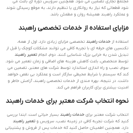
تعمیر راهبند
یکی از مهم ترین خدمات برای تضمین عملکرد صحیح
سیستم های کنترل دسترسی در پارکینگ ها و مجتمع های تجاری است.
زمانی که راهبند دچار خرابی می شود، رفت و آمد خودروها مختل می شود
و امنیت محیط کاهش می یابد. اصل حرف این است که شناخت مشکل،
ابزار مناسب و رعایت نکات ایمنی، کلید موفقیت در
تعمیر راهبند
هستند.
شناسایی رایج ترین خرابی های راهبند
برای شروع
تعمیر راهبند
، باید بدانیم کدام بخش ها بیشتر دچار مشکل
می شوند. رایج ترین خرابی ها شامل موتور راهبند، سنسورها، برد کنترل
و میله راهبند هستند. موتور الکترومکانیک یا هیدرولیک در صورت فشار
بیش از حد یا نوسان برق ممکن است از کار بیفتد. سنسورها در صورت
آلودگی یا تنظیم نادرست سیگنال ها را به درستی دریافت نمی کنند.
شناسایی دقیق خرابی قبل از شروع تعمیر، زمان و هزینه را کاهش می
دهد و از بروز مشکلات بعدی جلوگیری می کند.
ابزار و تجهیزات لازم برای تعمیر راهبند
برای انجام
تعمیر راهبند
به ابزار مناسب نیاز داریم. ابزارهایی مثل پیچ