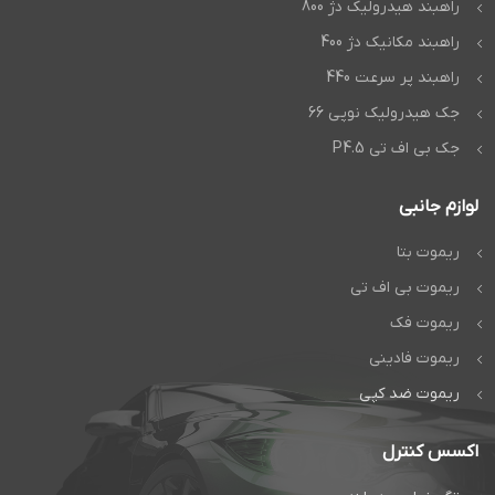
راهبند هیدرولیک دژ 800
راهبند مکانیک دژ 400
راهبند پر سرعت 440
جک هیدرولیک نوپی 66
جک بی اف تی P4.5
لوازم جانبی
ریموت بتا
ریموت بی اف تی
ریموت فک
ریموت فادینی
ریموت ضد کپی
اکسس کنترل