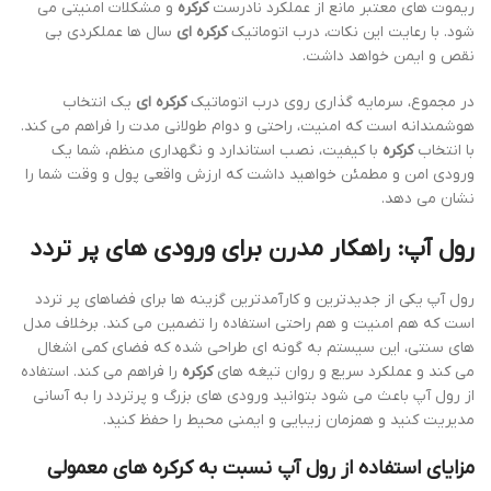
ریموت های معتبر مانع از عملکرد نادرست
کرکره
و مشکلات امنیتی می
شود. با رعایت این نکات، درب اتوماتیک
کرکره ای
سال ها عملکردی بی
نقص و ایمن خواهد داشت.
در مجموع، سرمایه گذاری روی درب اتوماتیک
کرکره ای
یک انتخاب
هوشمندانه است که امنیت، راحتی و دوام طولانی مدت را فراهم می کند.
با انتخاب
کرکره
با کیفیت، نصب استاندارد و نگهداری منظم، شما یک
ورودی امن و مطمئن خواهید داشت که ارزش واقعی پول و وقت شما را
نشان می دهد.
رول آپ: راهکار مدرن برای ورودی های پر تردد
رول آپ یکی از جدیدترین و کارآمدترین گزینه ها برای فضاهای پر تردد
است که هم امنیت و هم راحتی استفاده را تضمین می کند. برخلاف مدل
های سنتی، این سیستم به گونه ای طراحی شده که فضای کمی اشغال
می کند و عملکرد سریع و روان تیغه های
کرکره
را فراهم می کند. استفاده
از رول آپ باعث می شود بتوانید ورودی های بزرگ و پرتردد را به آسانی
مدیریت کنید و همزمان زیبایی و ایمنی محیط را حفظ کنید.
مزایای استفاده از رول آپ نسبت به
کرکره
های معمولی