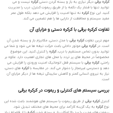
کرکره برقی
دیگر نیازی به باز و بسته کردن دستی
کرکره
نیست و می
توانید تنها با فشار یک دکمه یا از طریق ریموت کنترل، درب را مدیریت
کنید. این نوع
کرکره
نه تنها امنیت را افزایش می دهد بلکه طول عمر
مفید سیستم و محافظت از دارایی ها را هم تضمین می کند.
تفاوت
کرکره برقی
با کرکره دستی و مزایای آن
مهم ترین تفاوت
کرکره برقی
با مدل دستی، مکانیزم باز و بسته شدن آن
است. در
کرکره برقی
موتور داخلی باعث حرکت تیغه ها می شود و شما می
توانید بدون تماس مستقیم با درب،
کرکره
را کنترل کنید. این موضوع
مخصوصاً در محیط های پر تردد یا محل های تجاری اهمیت دارد. علاوه بر
راحتی،
کرکره برقی
با سیستم قفل اتوماتیک امنیت ورودی را افزایش می
دهد و دسترسی غیرمجاز را دشوار می کند. در مقایسه با
کرکره
های دستی،
نیاز به نیروی انسانی کمتر و کاهش ساییدگی تیغه ها از دیگر مزایای آن
است.
بررسی سیستم های کنترلی و ریموت در
کرکره برقی
کنترل
کرکره برقی
از طریق ریموت یا سیستم های هوشمند باعث شده این
نوع
کرکره
به یک گزینه کارآمد برای محیط های مختلف تبدیل شود.
ریموت های مدرن با برد بالا امکان باز و بسته شدن
کرکره
را از فاصله زیاد