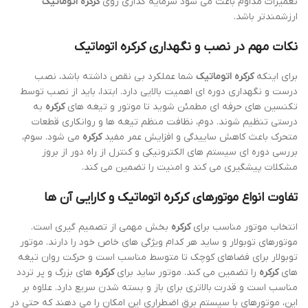
تعمیرات مداوم باعث می شود سرمایه گذاری روی
کرکره اتوماتیک
ارزشمندتر باشد.
نکات مهم در نصب و نگهداری
کرکره اتوماتیک
برای اینکه
کرکره اتوماتیک
شما عملکرد بی نقص داشته باشد، نصب
درست و نگهداری دوره ای اهمیت بالایی دارد. ابتدا، باید از نصب توسط
تکنسین های حرفه ای مطمئن شوید تا موتور و تیغه های
کرکره
به
درستی تنظیم شوند. دوم، نظافت منظم تیغه ها و روانکاری قطعات
متحرک باعث کاهش ساییدگی و افزایش عمر مفید
کرکره
می شود. سوم،
بررسی دوره ای سیستم های الکترونیکی و کنترل از راه دور از بروز
مشکلات پیشگیری می کند و امنیت را تضمین می کند.
تفاوت انواع موتورهای
کرکره اتوماتیک
و کارایی آن ها
انتخاب موتور مناسب برای
کرکره
بخش مهمی از تصمیم گیری است.
موتورهای توبولار و ساید هر کدام ویژگی های خاص خود را دارند. موتور
توبولار برای فضاهای کوچک تا متوسط مناسب است و حرکت روان تیغه
های
کرکره
را تضمین می کند. موتور ساید برای
کرکره
های بزرگ و پر تردد
مناسب است و قدرت بالاتری برای باز و بسته شدن سریع دارد. علاوه بر
این، موتورهای با سیستم برق اضطراری این امکان را می دهند که حتی در