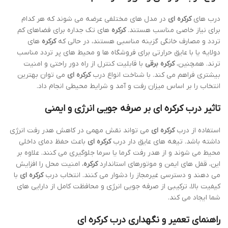
درب های
کرکره ای
در مدل های مختلفی عرضه می شوند که هر کدام
برای نیاز خاصی مناسب هستند.
کرکره
های تک جداره برای فضاهای کم
تردد و مصارف خانگی گزینه مناسبی هستند، در حالی که
کرکره
های
دولایه یا با عایق حرارتی برای فروشگاه ها و محیط های پر تردد مناسب
ترند. همچنین،
کرکره برقی
با قابلیت کنترل از راه دور راحتی و امنیت
بیشتری فراهم می کند. با شناخت انواع درب
کرکره ای
می توان بهترین
انتخاب را بر اساس میزان رفت و آمد و شرایط محیطی انجام داد.
تاثیر درب
کرکره ای
بر صرفه جویی انرژی و ایمنی
استفاده از درب
کرکره ای
می تواند نقش مهمی در کاهش هدر رفت انرژی
داشته باشد. تیغه های عایق دار درب
کرکره ای
باعث حفظ دمای داخلی
محیط می شوند و از هدر رفت گرما یا سرما جلوگیری می کنند. علاوه بر
این، قفل های ایمن و موتورهای استاندارد
کرکره
، امنیت محل را افزایش
می دهند و دسترسی غیرمجاز را دشوار می کنند. انتخاب درب
کرکره ای
با
کیفیت بالا، ترکیبی از صرفه جویی انرژی و محافظت کامل از دارایی های
شما ایجاد می کند.
راهنمای تعمیر و نگهداری درب
کرکره ای