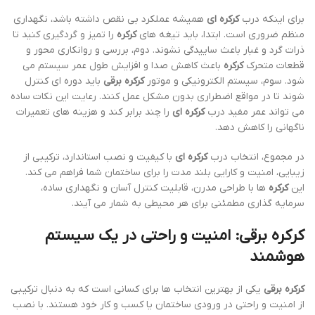
برای اینکه درب
کرکره ای
همیشه عملکرد بی نقص داشته باشد، نگهداری
منظم ضروری است. ابتدا، باید تیغه های
کرکره
را تمیز و گردگیری کنید تا
ذرات گرد و غبار باعث ساییدگی نشوند. دوم، بررسی و روانکاری محور و
قطعات متحرک
کرکره
باعث کاهش صدا و افزایش طول عمر سیستم می
شود. سوم، سیستم الکترونیکی و موتور
کرکره برقی
باید دوره ای کنترل
شوند تا در مواقع اضطراری بدون مشکل عمل کنند. رعایت این نکات ساده
می تواند عمر مفید درب
کرکره ای
را چند برابر کند و هزینه های تعمیرات
ناگهانی را کاهش دهد.
در مجموع، انتخاب درب
کرکره ای
با کیفیت و نصب استاندارد، ترکیبی از
زیبایی، امنیت و کارایی بلند مدت را برای ساختمان شما فراهم می کند.
این
کرکره
ها با طراحی مدرن، قابلیت کنترل آسان و نگهداری ساده،
سرمایه گذاری مطمئنی برای هر محیطی به شمار می آیند.
کرکره برقی: امنیت و راحتی در یک سیستم
هوشمند
کرکره برقی
یکی از بهترین انتخاب ها برای کسانی است که به دنبال ترکیبی
از امنیت و راحتی در ورودی ساختمان یا کسب و کار خود هستند. با نصب