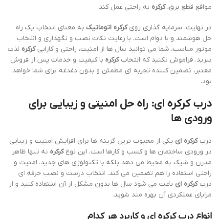
مواقع قطع برق،
کرکره
به راحتی عمل کند.
در نهایت، سرمایه گذاری روی
کرکره اتوماتیک
به معنای انتخاب یک راه
حل هوشمند و با دوام است. با رعایت نکات نصب و نگهداری و انتخاب
موتور مناسب، شما می توانید سال ها از امنیت، راحتی و کارایی
کرکره
لذت
ببرید. فراموش نکنید که انتخاب
کرکره
با کیفیت و خدمات پس از فروش
معتبر، تضمین کننده تجربه ای مطمئن و بدون دغدغه برای شما خواهد
بود.
درب
کرکره ای
: راه حل امنیتی و زیبایی برای
ورودی ها
درب
کرکره ای
یکی از محبوب ترین گزینه ها برای افزایش امنیت و زیبایی
در ورودی ساختمان ها و کسب و کارها است. این نوع
کرکره
نه تنها ظاهر
مدرن و شیک به محیط می دهد بلکه با تکنولوژی های جدید، امنیت و
راحتی استفاده را هم تضمین می کند. انتخاب درست و نصب حرفه ای
درب
کرکره ای
باعث می شود سال ها بدون مشکل از آن استفاده کنید و از
مزایای عملکردی آن بهره مند شوید.
انواع درب
کرکره ای
و کاربرد هر کدام