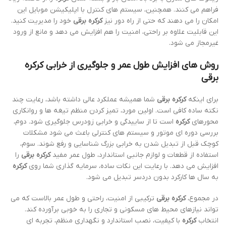
فراهم می کنند. همچنین، سیستم های کنترل با اپلیکیشن موبایل این
امکان را می دهند که حتی از راه دور نیز
کرکره برقی
خود را مدیریت کنید.
این قابلیت علاوه بر راحتی، امنیت را هم افزایش می دهد و مانع از ورود
غیرمجاز می شود.
روش های افزایش طول عمر و جلوگیری از خرابی
کرکره
برقی
برای اینکه
کرکره برقی
شما همیشه عملکرد عالی داشته باشد، رعایت چند
نکته ساده کافی است. اولین مورد، تمیز کردن منظم تیغه ها و روانکاری
محورهای
کرکره
است تا از ساییدگی و خرابی زودرس جلوگیری شود. دوم،
بررسی دوره ای موتور و سیستم های کنترلی باعث می شود مشکلات
کوچک قبل از تبدیل شدن به خرابی بزرگ شناسایی و رفع شوند. سوم،
استفاده از قطعات و لوازم جانبی استاندارد، طول عمر مفید
کرکره برقی
را
افزایش می دهد. با رعایت این نکات ساده، سرمایه گذاری شما روی
کرکره
به سال ها کارکرد بدون دردسر تبدیل می شود.
در مجموع،
کرکره برقی
ترکیبی از امنیت، راحتی و طول عمر بالاست که می
تواند نیازهای محیط های مسکونی و تجاری را به خوبی برآورده کند.
انتخاب
کرکره
با کیفیت، نصب استاندارد و نگهداری منظم، تجربه ای