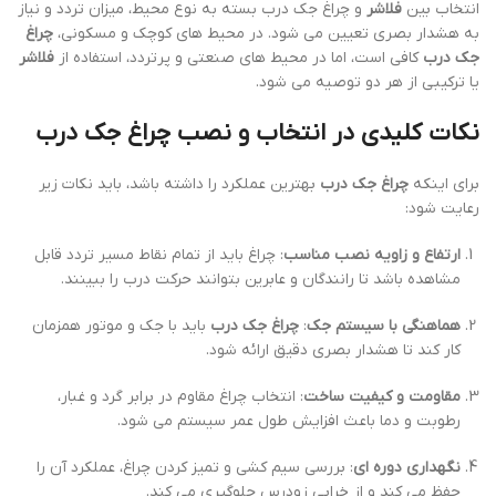
انتخاب بین
فلاشر
و چراغ جک درب بسته به نوع محیط، میزان تردد و نیاز
به هشدار بصری تعیین می شود. در محیط های کوچک و مسکونی،
چراغ
جک درب
کافی است، اما در محیط های صنعتی و پرتردد، استفاده از
فلاشر
یا ترکیبی از هر دو توصیه می شود.
نکات کلیدی در انتخاب و نصب چراغ جک درب
برای اینکه
چراغ جک درب
بهترین عملکرد را داشته باشد، باید نکات زیر
رعایت شود:
ارتفاع و زاویه نصب مناسب
: چراغ باید از تمام نقاط مسیر تردد قابل
مشاهده باشد تا رانندگان و عابرین بتوانند حرکت درب را ببینند.
هماهنگی با سیستم جک
:
چراغ جک درب
باید با جک و موتور همزمان
کار کند تا هشدار بصری دقیق ارائه شود.
مقاومت و کیفیت ساخت
: انتخاب چراغ مقاوم در برابر گرد و غبار،
رطوبت و دما باعث افزایش طول عمر سیستم می شود.
نگهداری دوره ای
: بررسی سیم کشی و تمیز کردن چراغ، عملکرد آن را
حفظ می کند و از خرابی زودرس جلوگیری می کند.