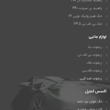
راهبند مکانیک دژ 400
راهبند پر سرعت 440
جک هیدرولیک نوپی 66
جک بی اف تی P4.5
لوازم جانبی
ریموت بتا
ریموت بی اف تی
ریموت فک
ریموت فادینی
ریموت ضد کپی
اکسس کنترل
تگ خوان برد بلند
کارت خوان خودرو