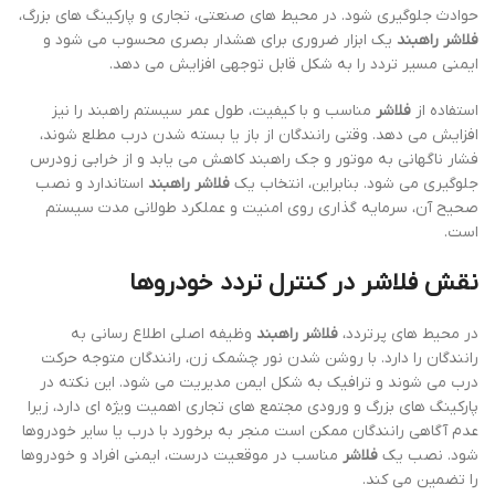
حوادث جلوگیری شود. در محیط های صنعتی، تجاری و پارکینگ های بزرگ،
فلاشر راهبند
یک ابزار ضروری برای هشدار بصری محسوب می شود و
ایمنی مسیر تردد را به شکل قابل توجهی افزایش می دهد.
استفاده از
فلاشر
مناسب و با کیفیت، طول عمر سیستم راهبند را نیز
افزایش می دهد. وقتی رانندگان از باز یا بسته شدن درب مطلع شوند،
فشار ناگهانی به موتور و جک راهبند کاهش می یابد و از خرابی زودرس
جلوگیری می شود. بنابراین، انتخاب یک
فلاشر راهبند
استاندارد و نصب
صحیح آن، سرمایه گذاری روی امنیت و عملکرد طولانی مدت سیستم
است.
نقش فلاشر در کنترل تردد خودروها
در محیط های پرتردد،
فلاشر راهبند
وظیفه اصلی اطلاع رسانی به
رانندگان را دارد. با روشن شدن نور چشمک زن، رانندگان متوجه حرکت
درب می شوند و ترافیک به شکل ایمن مدیریت می شود. این نکته در
پارکینگ های بزرگ و ورودی مجتمع های تجاری اهمیت ویژه ای دارد، زیرا
عدم آگاهی رانندگان ممکن است منجر به برخورد با درب یا سایر خودروها
شود. نصب یک
فلاشر
مناسب در موقعیت درست، ایمنی افراد و خودروها
را تضمین می کند.