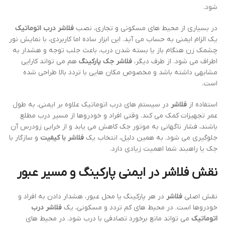
شود.
در بسیاری از محیط های مسکونی و تجاری، نصب
فلاشر درب اتوماتیک
یک الزام ایمنی به حساب می آید. این ابزار ساده اما کاربردی، با نمایش نور
چشمک زن هنگام باز یا بسته شدن درب، باعث جلب توجه و هشدار به
اطراف می شود. از طرف دیگر،
فلاشر جک پارکینگ
هم می تواند کارایی
مشابهی داشته باشد و مخصوص مکان هایی با تردد بالا طراحی شده
است.
استفاده از
فلاشر
در سیستم های درب اتوماتیک علاوه بر ایمنی، به طول
عمر تجهیزات کمک می کند. وقتی افراد و خودروها از مسیر درب مطلع
باشند، فشار ناگهانی به موتور جک کاهش می یابد و از خرابی زودرس آن
جلوگیری می شود. به همین دلیل، انتخاب یک
فلاشر با کیفیت
و سازگار با
جک یا راهبند شما اهمیت زیادی دارد.
نقش فلاشر در ایمنی پارکینگ و مسیر عبور
نقش اصلی
فلاشر
در هر پارکینگ یا محل عبور، هشدار دادن به افراد و
خودروها است. در محیط های کم تردد و مسکونی، یک
فلاشر درب
اتوماتیک
می تواند مانع برخورد تصادفی با درب شود. در محیط های