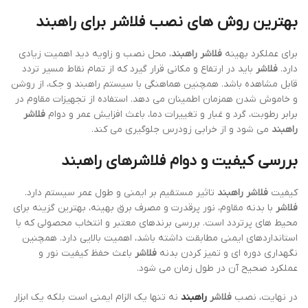
بهترین روش های نصب فلاشر برای راهبند
برای عملکرد بهینه
فلاشر راهبند
، محل نصب و زاویه دید اهمیت زیادی
دارد.
فلاشر
باید در ارتفاع و مکانی قرار گیرد که از تمام نقاط مسیر تردد
قابل مشاهده باشد. همچنین هماهنگی با سیستم راهبند و جک، از روشن
و خاموش شدن همزمان اطمینان می دهد. استفاده از تجهیزات مقاوم در
برابر رطوبت، گرد و غبار و تغییرات دما، باعث افزایش عمر و دوام
فلاشر
راهبند
می شود و از خرابی زودرس جلوگیری می کند.
بررسی کیفیت و دوام فلاشرهای راهبند
کیفیت
فلاشر راهبند
تاثیر مستقیم بر ایمنی و طول عمر سیستم دارد.
فلاشر
با بدنه مقاوم، نور پرقدرت و مصرف برق بهینه، بهترین گزینه برای
محیط های پرتردد است. بررسی برندهای معتبر و انتخاب محصولی که با
استانداردهای ایمنی مطابقت داشته باشد، اهمیت بالایی دارد. همچنین
نگهداری دوره ای و تمیز کردن بدنه
فلاشر
باعث حفظ کیفیت نور و
عملکرد صحیح آن در طول زمان می شود.
در نهایت، نصب
فلاشر
راهبند
نه تنها یک الزام ایمنی است بلکه یک ابزار