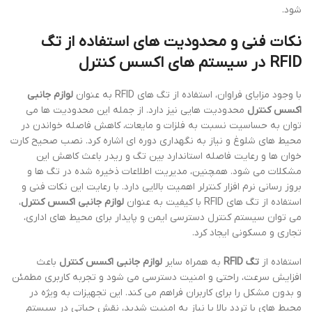
شود.
نکات فنی و محدودیت های استفاده از تگ
RFID در سیستم های اکسس کنترل
با وجود مزایای فراوان، استفاده از تگ های RFID به عنوان
لوازم جانبی
اکسس کنترل
محدودیت هایی نیز دارد. از جمله این محدودیت ها می
توان به حساسیت نسبت به فلزات و مایعات، کاهش فاصله خواندن در
محیط های شلوغ و نیاز به نگهداری دوره ای اشاره کرد. نصب صحیح کارت
خوان ها و رعایت فاصله استاندارد بین تگ و ریدر باعث کاهش این
مشکلات می شود. همچنین، مدیریت اطلاعات ذخیره شده در تگ ها و
بروز رسانی نرم افزار کنترلر اهمیت بالایی دارد. با رعایت این نکات فنی و
استفاده از تگ های RFID با کیفیت به عنوان
لوازم جانبی اکسس کنترل
،
می توان سیستم کنترل دسترسی ایمن و پایدار برای محیط های اداری،
تجاری و مسکونی ایجاد کرد.
استفاده از
تگ RFID
به همراه سایر
لوازم جانبی اکسس کنترل
باعث
افزایش سرعت، راحتی و امنیت دسترسی می شود و تجربه کاربری مطمئن
و بدون مشکل را برای کاربران فراهم می کند. این تجهیزات به ویژه در
محیط های با تردد بالا یا نیاز به امنیت شدید، نقش حیاتی در سیستم