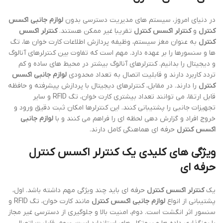
در دنیای امروز، سیستم های مدیریت دسترسی بدون
لوازم جانبی اکسس
کنترل
و
کنترلر اکسس کنترل
تقریبا غیر ممکن هستند.
کنترلر اکسس
کنترل
به عنوان مغز سیستم، وظیفه پردازش اطلاعات کارت خوان ها، تگ
ها و سنسورها را بر عهده دارد. مهم است که تفاوت بین کنترلرهای آنالوگ
و دیجیتال را بدانیم. کنترلرهای آنالوگ بیشتر در محیط های ساده و کم
تردد کاربرد دارند و قابلیت اتصال به تعداد محدودی
لوازم جانبی اکسس
کنترل
را دارند. در مقابل، کنترلرهای دیجیتال با پردازش پیشرفته و حافظه
قابل ارتقا، می توانند تعداد بیشتری کارت خوان، تگ RFID و سایر
تجهیزات جانبی را پشتیبانی کنند. این کنترلرها امکان ثبت دقیق ورود و
خروج افراد و گزارش دهی لحظه ای را فراهم می کنند و با
لوازم جانبی
اکسس کنترل
حرفه ای هماهنگی کامل دارند.
ویژگی های کلیدی یک کنترلر اکسس کنترل
حرفه ای
یک
کنترلر اکسس کنترل
حرفه ای باید چند ویژگی مهم داشته باشد. اول،
پشتیبانی از انواع
لوازم جانبی اکسس کنترل
مانند کارت خوان، تگ RFID و
سنسور اثر انگشت است. دوم، امنیت بالا و جلوگیری از دسترسی غیر مجاز