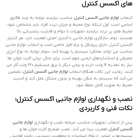
های اکسس کنترل
انتخاب
لوازم جانبی اکسس کنترل
مناسب نیازمند توجه به چند فاکتور
اساسی است. اول اینکه نوع محیط و میزان تردد افراد باید مشخص شود؛
محیط های پر تردد نیازمند تجهیزات با دوام و قابلیت پشتیبانی بالا
هستند. دوم، سازگاری لوازم جانبی با کنترلر اصلی اهمیت دارد. هر کنترلر
اکسس کنترل دارای پروتکل و نرم افزار خاصی است و انتخاب لوازم جانبی
مناسب می تواند عملکرد سیستم را بهینه کند. سوم، توجه به نوع انرژی
مصرفی و استانداردهای ایمنی مهم است. برای مثال، برخی کارت خوان ها
نیاز به تغذیه ۱۲ ولت دارند و برخی دیگر با برق مستقیم ۲۲۰ ولت کار می
کنند. رعایت این نکات هنگام انتخاب
لوازم جانبی اکسس کنترل
تضمین
می کند که سیستم به شکل بهینه و بدون مشکل عمل کند و امنیت
محیط به صورت کامل حفظ شود.
نصب و نگهداری لوازم جانبی اکسس کنترل:
نکات فنی و کاربردی
پس از انتخاب تجهیزات مناسب، مرحله نصب و نگهداری
لوازم جانبی
اکسس کنترل
اهمیت پیدا می کند. نصب صحیح کارت خوان ها و
سنسورها بر اساس ارتفاع استاندارد و موقعیت دسترسی، باعث افزایش