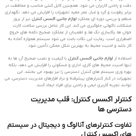
دقت و راحتی کاربران می شود. همچنین کابل کشی مناسب و محافظت در
برابر رطوبت و گرد و غبار، عمر مفید تجهیزات را افزایش می دهد. نگهداری
منظم و بررسی دوره ای عملکرد
لوازم جانبی اکسس کنترل
نیز از بروز
مشکلات ناگهانی جلوگیری می کند. این کار شامل بررسی سلامت کارت
خوان ها، پاکسازی تگ ها، و اطمینان از عملکرد صحیح دکمه های خروج
اضطراری است. رعایت این نکات باعث می شود سیستم همواره آماده به
کار باشد و امنیت محیط به بهترین شکل ممکن تأمین شود.
استفاده از
لوازم جانبی اکسس کنترل
با کیفیت و نصب صحیح آن ها نه
تنها امنیت محیط های کاری، اداری و مسکونی را افزایش می دهد، بلکه
بهره وری سیستم های کنترل دسترسی را نیز بهبود می بخشد. این
تجهیزات در کنار کنترلرهای پیشرفته و نرم افزارهای مدیریت دسترسی، می
توانند تجربه کاربری ایمن و راحتی برای افراد ایجاد کنند.
کنترلر اکسس کنترل: قلب مدیریت
دسترسی ها
تفاوت کنترلرهای آنالوگ و دیجیتال در سیستم
های اکسس کنترل