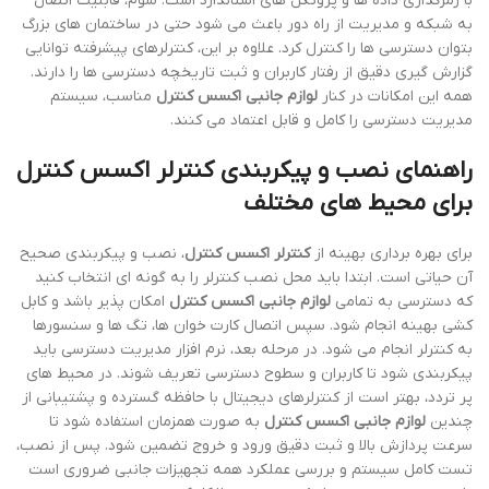
با رمزگذاری داده ها و پروتکل های استاندارد است. سوم، قابلیت اتصال
به شبکه و مدیریت از راه دور باعث می شود حتی در ساختمان های بزرگ
بتوان دسترسی ها را کنترل کرد. علاوه بر این، کنترلرهای پیشرفته توانایی
گزارش گیری دقیق از رفتار کاربران و ثبت تاریخچه دسترسی ها را دارند.
همه این امکانات در کنار
لوازم جانبی اکسس کنترل
مناسب، سیستم
مدیریت دسترسی را کامل و قابل اعتماد می کنند.
راهنمای نصب و پیکربندی کنترلر اکسس کنترل
برای محیط های مختلف
برای بهره برداری بهینه از
کنترلر اکسس کنترل
، نصب و پیکربندی صحیح
آن حیاتی است. ابتدا باید محل نصب کنترلر را به گونه ای انتخاب کنید
که دسترسی به تمامی
لوازم جانبی اکسس کنترل
امکان پذیر باشد و کابل
کشی بهینه انجام شود. سپس اتصال کارت خوان ها، تگ ها و سنسورها
به کنترلر انجام می شود. در مرحله بعد، نرم افزار مدیریت دسترسی باید
پیکربندی شود تا کاربران و سطوح دسترسی تعریف شوند. در محیط های
پر تردد، بهتر است از کنترلرهای دیجیتال با حافظه گسترده و پشتیبانی از
چندین
لوازم جانبی اکسس کنترل
به صورت همزمان استفاده شود تا
سرعت پردازش بالا و ثبت دقیق ورود و خروج تضمین شود. پس از نصب،
تست کامل سیستم و بررسی عملکرد همه تجهیزات جانبی ضروری است