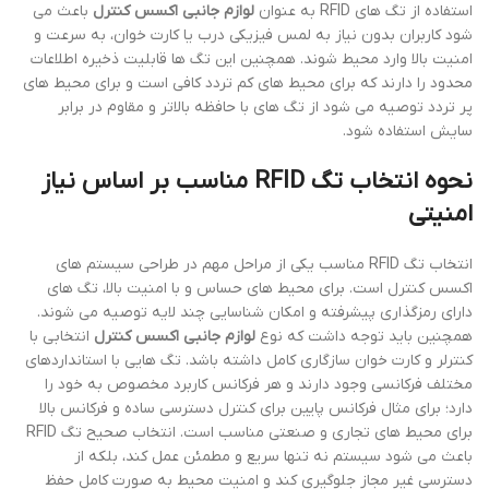
استفاده از تگ های RFID به عنوان
لوازم جانبی اکسس کنترل
باعث می
شود کاربران بدون نیاز به لمس فیزیکی درب یا کارت خوان، به سرعت و
امنیت بالا وارد محیط شوند. همچنین این تگ ها قابلیت ذخیره اطلاعات
محدود را دارند که برای محیط های کم تردد کافی است و برای محیط های
پر تردد توصیه می شود از تگ های با حافظه بالاتر و مقاوم در برابر
سایش استفاده شود.
نحوه انتخاب تگ RFID مناسب بر اساس نیاز
امنیتی
انتخاب تگ RFID مناسب یکی از مراحل مهم در طراحی سیستم های
اکسس کنترل است. برای محیط های حساس و با امنیت بالا، تگ های
دارای رمزگذاری پیشرفته و امکان شناسایی چند لایه توصیه می شوند.
همچنین باید توجه داشت که نوع
لوازم جانبی اکسس کنترل
انتخابی با
کنترلر و کارت خوان سازگاری کامل داشته باشد. تگ هایی با استانداردهای
مختلف فرکانسی وجود دارند و هر فرکانس کاربرد مخصوص به خود را
دارد؛ برای مثال فرکانس پایین برای کنترل دسترسی ساده و فرکانس بالا
برای محیط های تجاری و صنعتی مناسب است. انتخاب صحیح تگ RFID
باعث می شود سیستم نه تنها سریع و مطمئن عمل کند، بلکه از
دسترسی غیر مجاز جلوگیری کند و امنیت محیط به صورت کامل حفظ