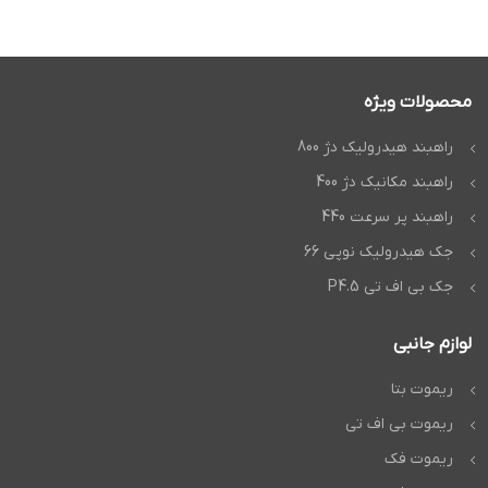
محصولات ویژه
راهبند هیدرولیک دژ 800
راهبند مکانیک دژ 400
راهبند پر سرعت 440
جک هیدرولیک نوپی 66
جک بی اف تی P4.5
لوازم جانبی
ریموت بتا
ریموت بی اف تی
ریموت فک