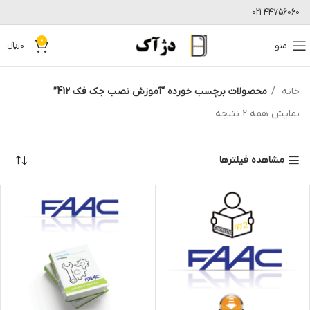
021-44756060
0
منو
0
﷼
خانه
محصولات برچسب خورده “آموزش نصب جک فک 412”
نمایش همه 2 نتیجه
مشاهده فیلترها