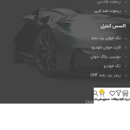
ریموت فادینی
ریموت ضد کپی
اکسس کنترل
تگ خوان برد بلند
کارت خوان خودرو
دوربین پلاک خوان
تگ خودرو
ریدر برد بلند UHF
خدمات
0
روشگاه
فیلترها
علاقه مندی
سبد خرید
حساب کاربری من
تعمیر جک فک FAAC
تعمیر جک بی اف تی BFT
تعمیر راهبند ایتالیایی