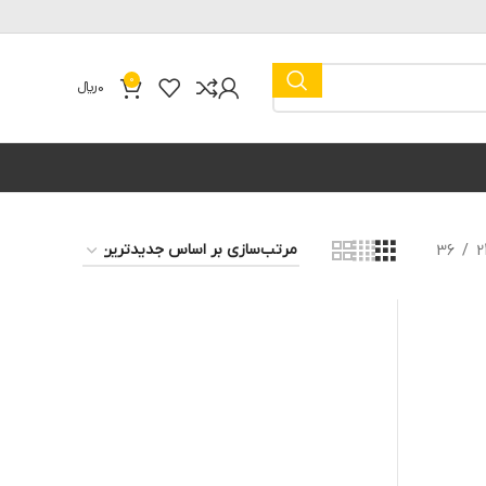
0
0
﷼
36
2