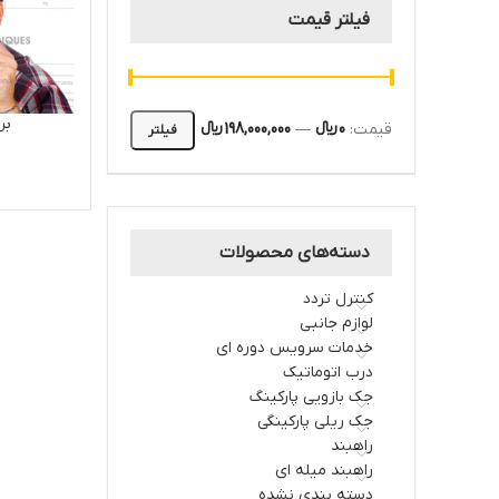
فیلتر قیمت
بر
قیمت:
0 ﷼
—
198,000,000 ﷼
فیلتر
دسته‌های محصولات
کنترل تردد
لوازم جانبی
خدمات سرویس دوره ای
درب اتوماتیک
جک بازویی پارکینگ
جک ریلی پارکینگی
راهبند
راهبند میله ای
دسته بندی نشده