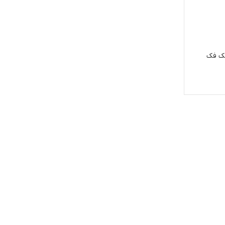
جک فک