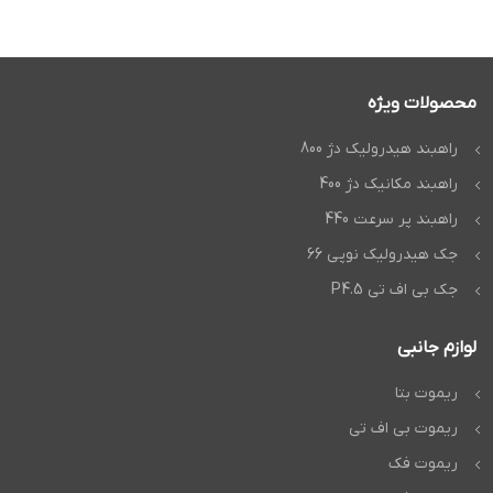
محصولات ویژه
راهبند هیدرولیک دژ 800
راهبند مکانیک دژ 400
راهبند پر سرعت 440
جک هیدرولیک نوپی 66
جک بی اف تی P4.5
لوازم جانبی
ریموت بتا
ریموت بی اف تی
ریموت فک