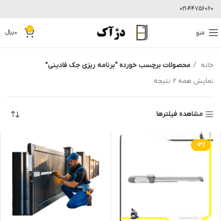
021-44756060
0
منو
0
﷼
خانه
محصولات برچسب خورده “برنامه ریزی جک فادینی”
نمایش همه 2 نتیجه
مشاهده فیلترها
-3%