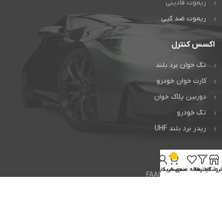
ریموت فادینی
ریموت ضد کپی
اکسس کنترل
تگ خوان برد بلند
کارت خوان خودرو
دوربین پلاک خوان
تگ خودرو
ریدر برد بلند UHF
خدمات
0
روشگاه
فیلترها
علاقه مندی
سبد خرید
حساب کاربری من
تعمیر جک فک FAAC
تعمیر جک بی اف تی BFT
تعمیر راهبند ایتالیایی