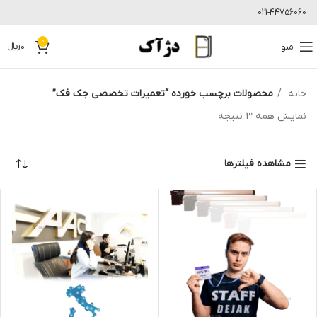
021-44756060
0
منو
0
﷼
خانه
محصولات برچسب خورده “تعمیرات تخصصی جک فک”
نمایش همه 3 نتیجه
مشاهده فیلترها