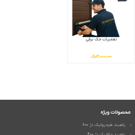
تعمیرات جک برقی
12,000,000
﷼
محصولات ویژه
راهبند هیدرولیک دژ 800
راهبند مکانیک دژ 400