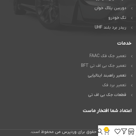
دوربین پلاک خوان
تگ خودرو
ریدر برد بلند UHF
خدمات
تعمیر جک فک FAAC
تعمیر جک بی اف تی BFT
تعمیر راهبند ایتالیایی
تعمیر برد فک
قطعات جک بی اف تی
اعتماد شما افتخار ماست
0
تمام حقوق برای
وردپرس من
محفوظ است.