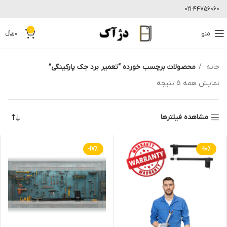
021-44756060
0
منو
0
﷼
خانه
محصولات برچسب خورده “تعمیر برد جک پارکینگی”
نمایش همه 5 نتیجه
مشاهده فیلترها
-17%
-10%