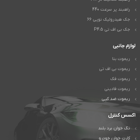
راهبند پر سرعت 440
جک هیدرولیک نوپی 66
جک بی اف تی P4.5
لوازم جانبی
ریموت بتا
ریموت بی اف تی
ریموت فک
ریموت فادینی
ریموت ضد کپی
اکسس کنترل
تگ خوان برد بلند
کارت خوان خودرو