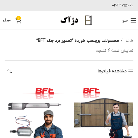
021-44756060
0
منو
0
﷼
خانه
محصولات برچسب خورده “تعمیر برد جک BFT”
نمایش همه 4 نتیجه
مشاهده فیلترها