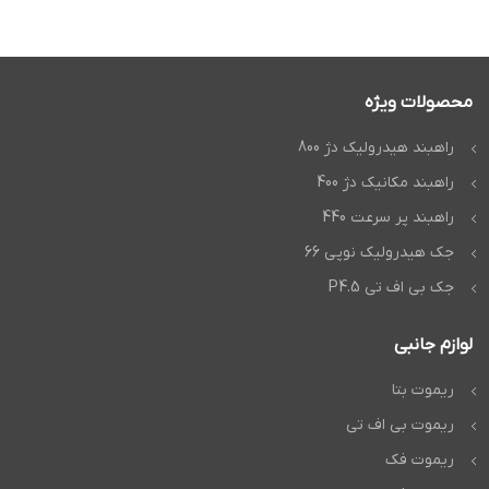
محصولات ویژه
راهبند هیدرولیک دژ 800
راهبند مکانیک دژ 400
راهبند پر سرعت 440
جک هیدرولیک نوپی 66
جک بی اف تی P4.5
لوازم جانبی
ریموت بتا
ریموت بی اف تی
ریموت فک