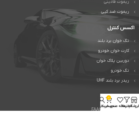
ریموت فادینی
ریموت ضد کپی
اکسس کنترل
تگ خوان برد بلند
کارت خوان خودرو
دوربین پلاک خوان
تگ خودرو
ریدر برد بلند UHF
خدمات
0
روشگاه
فیلترها
علاقه مندی
سبد خرید
حساب کاربری من
تعمیر جک فک FAAC
تعمیر جک بی اف تی BFT
تعمیر راهبند ایتالیایی