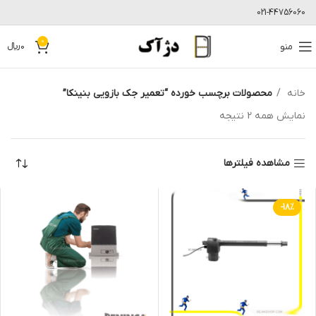
021-44756060
0
منو
0
﷼
خانه
محصولات برچسب خورده “تعمیر جک بازویی بنینکا”
نمایش همه 2 نتیجه
مشاهده فیلترها
-18%