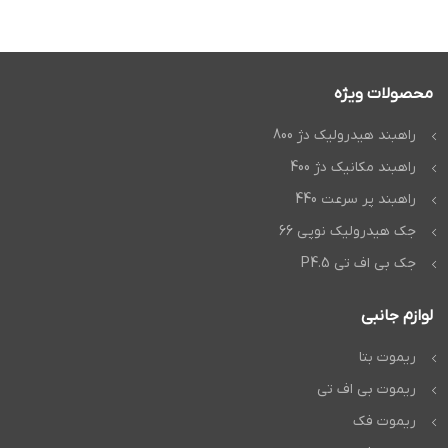
محصولات ویژه
راهبند هیدرولیک دژ 800
راهبند مکانیک دژ 400
راهبند پر سرعت 440
جک هیدرولیک نوپی 66
جک بی اف تی P4.5
لوازم جانبی
ریموت بتا
ریموت بی اف تی
ریموت فک