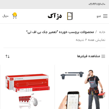
021-44756060
0
منو
0
﷼
خانه
محصولات برچسب خورده “تعمیر جک بی اف تی”
نمایش همه 2 نتیجه
مشاهده فیلترها