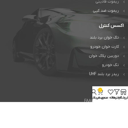
ریموت فادینی
ریموت ضد کپی
اکسس کنترل
تگ خوان برد بلند
کارت خوان خودرو
دوربین پلاک خوان
تگ خودرو
ریدر برد بلند UHF
خدمات
0
روشگاه
فیلترها
علاقه مندی
سبد خرید
حساب کاربری من
تعمیر جک فک FAAC
تعمیر جک بی اف تی BFT
تعمیر راهبند ایتالیایی