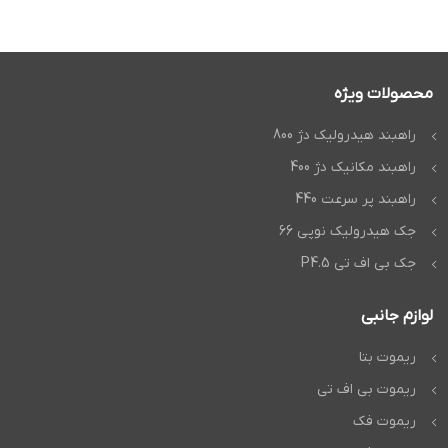
محصولات ویژه
راهبند هیدرولیک دژ 800
راهبند مکانیک دژ 400
راهبند پر سرعت 440
جک هیدرولیک نوپی 66
جک بی اف تی P4.5
لوازم جانبی
ریموت بتا
ریموت بی اف تی
ریموت فک