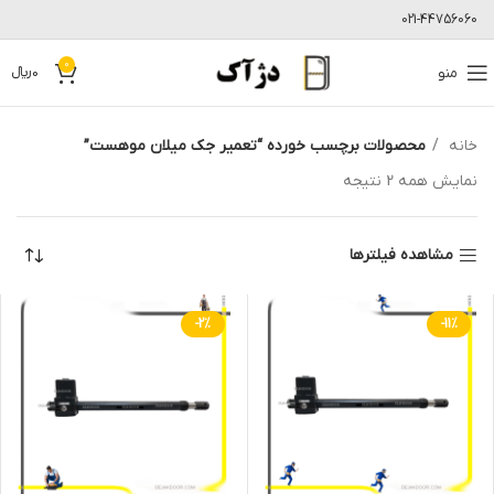
021-44756060
0
منو
0
﷼
خانه
محصولات برچسب خورده “تعمیر جک میلان موهست”
نمایش همه 2 نتیجه
مشاهده فیلترها
-2%
-11%