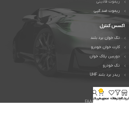
ریموت فادینی
ریموت ضد کپی
اکسس کنترل
تگ خوان برد بلند
کارت خوان خودرو
دوربین پلاک خوان
تگ خودرو
ریدر برد بلند UHF
خدمات
0
روشگاه
فیلترها
علاقه مندی
سبد خرید
حساب کاربری من
تعمیر جک فک FAAC
تعمیر جک بی اف تی BFT
تعمیر راهبند ایتالیایی