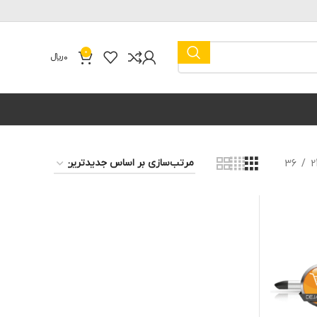
0
0
﷼
36
2