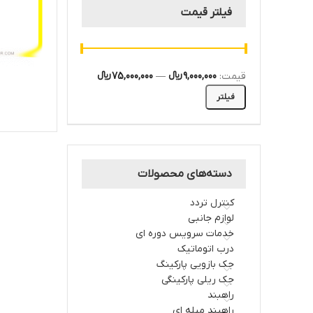
فیلتر قیمت
قیمت:
9,000,000 ﷼
—
75,000,000 ﷼
فیلتر
دسته‌های محصولات
کنترل تردد
لوازم جانبی
خدمات سرویس دوره ای
درب اتوماتیک
جک بازویی پارکینگ
جک ریلی پارکینگی
راهبند
راهبند میله ای