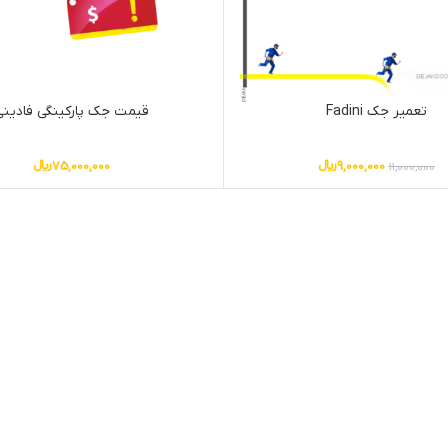
تعمیر جک Fadini
قیمت جک پارکینگی فادینی
9,000,000
﷼
75,000,000
﷼
11,000,000