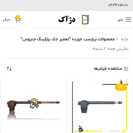
021-44756060
0
منو
0
﷼
خانه
محصولات برچسب خورده “تعمیر جک پارکینگ جنیوس”
نمایش همه 2 نتیجه
مشاهده فیلترها
-2%