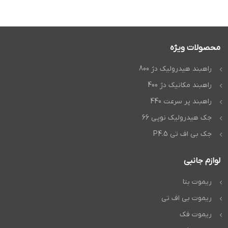
محصولات ویژه
راهبند هیدرولیک دژ 800
راهبند مکانیک دژ 400
راهبند پر سرعت 440
جک هیدرولیک نوپی 66
جک بی اف تی P4.5
لوازم جانبی
ریموت بتا
ریموت بی اف تی
ریموت فک