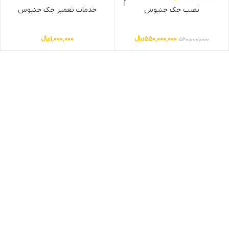
نصب جک جنیوس
خدمات تعمیر جک جنیوس
550,000,000
﷼
1,000,000
﷼
560,000,000