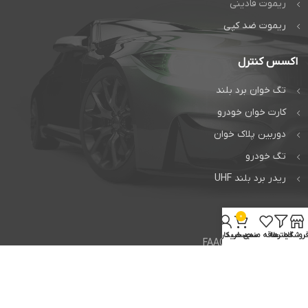
ریموت فادینی
ریموت ضد کپی
اکسس کنترل
تگ خوان برد بلند
کارت خوان خودرو
دوربین پلاک خوان
تگ خودرو
ریدر برد بلند UHF
خدمات
0
روشگاه
فیلترها
علاقه مندی
سبد خرید
حساب کاربری من
تعمیر جک فک FAAC
تعمیر جک بی اف تی BFT
تعمیر راهبند ایتالیایی