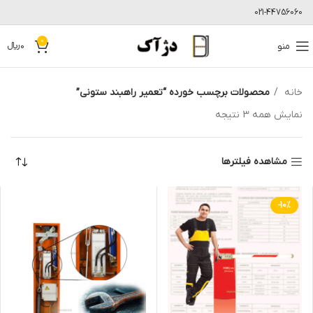
021-44756060
0
منو
0
﷼
خانه
محصولات برچسب خورده “تعمیر راهبند ستونی”
نمایش همه 3 نتیجه
مشاهده فیلترها
-10%