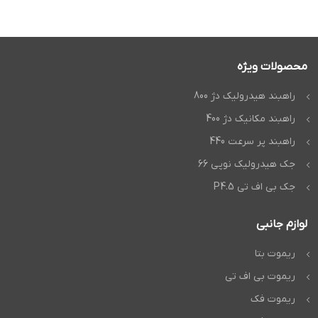
محصولات ویژه
راهبند هیدرولیک دژ 800
راهبند مکانیک دژ 400
راهبند پر سرعت 440
جک هیدرولیک نوپی 66
جک بی اف تی P4.5
لوازم جانبی
ریموت بتا
ریموت بی اف تی
ریموت فک