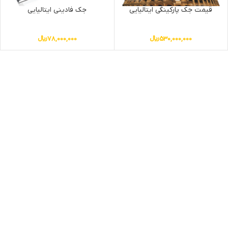
قیمت جک پارکینگی ایتالیایی
جک فادینی ایتالیایی
530,000,000
﷼
78,000,000
﷼