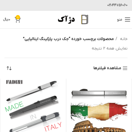
021-44756060
0
منو
0
﷼
خانه
محصولات برچسب خورده “جک درب پارکینگ ایتالیایی”
نمایش همه 2 نتیجه
مشاهده فیلترها