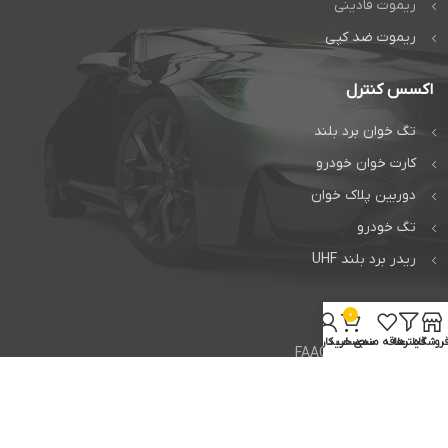
ریموت فادینی
ریموت ضد کپی
اکسس کنترل
تگ خوان برد بلند
کارت خوان خودرو
دوربین پلاک خوان
تگ خودرو
ریدر برد بلند UHF
خدمات
0
روشگاه
فیلترها
علاقه مندی
سبد خرید
حساب کاربری من
تعمیر جک فک FAAC
تعمیر جک بی اف تی BFT
تعمیر راهبند ایتالیایی