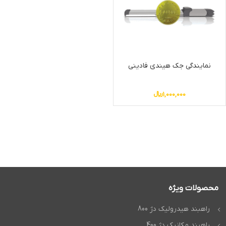
نمایندگی جک هیندی فادینی
1,000,000
﷼
محصولات ویژه
راهبند هیدرولیک دژ 800
راهبند مکانیک دژ 400