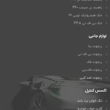
راهبند پر سرعت 440
جک هیدرولیک نوپی 66
جک بی اف تی P4.5
لوازم جانبی
ریموت بتا
ریموت بی اف تی
ریموت فک
ریموت فادینی
ریموت ضد کپی
اکسس کنترل
تگ خوان برد بلند
کارت خوان خودرو