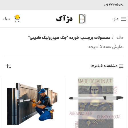
021-44756060
0
منو
0
﷼
خانه
محصولات برچسب خورده “جک هیدرولیک فادینی”
نمایش همه 5 نتیجه
مشاهده فیلترها