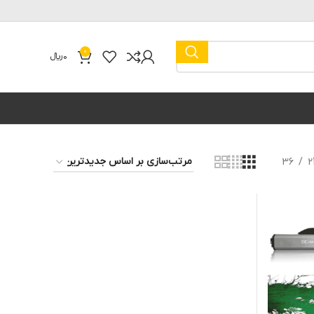
0
0
﷼
36
2