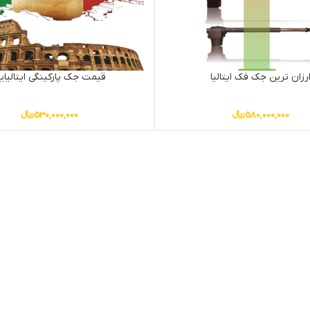
رزان ترین جک فک ایتالیا
قیمت جک پارکینگی ایتالیای
580,000,000
﷼
530,000,000
﷼