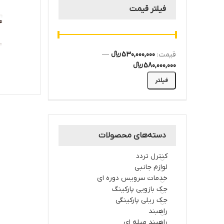
فیلتر قیمت
قیمت:
530,000,000 ﷼
—
ا
580,000,000 ﷼
فیلتر
دسته‌های محصولات
کنترل تردد
لوازم جانبی
خدمات سرویس دوره ای
جک بازویی پارکینگ
جک ریلی پارکینگی
راهبند
راهبند میله ای