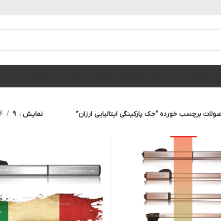
الوگ محصولات
خدمات فوریتی
فیلم پروژه ها
قطعات یدکی
خدمات ویژه
اخبار
تماس با ما
لات برچسب خورده “جک پارکینگی ایتالیایی ارزان”
نمایش
9
4