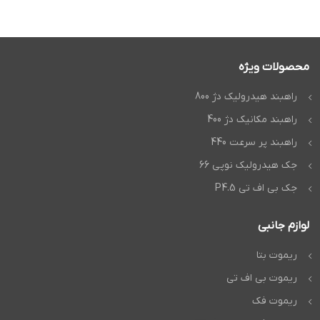
محصولات ویژه
راهبند هیدرولیک دژ 800
راهبند مکانیک دژ 400
راهبند پر سرعت 440
جک هیدرولیک نوپی 66
جک بی اف تی P4.5
لوازم جانبی
ریموت بتا
ریموت بی اف تی
ریموت فک