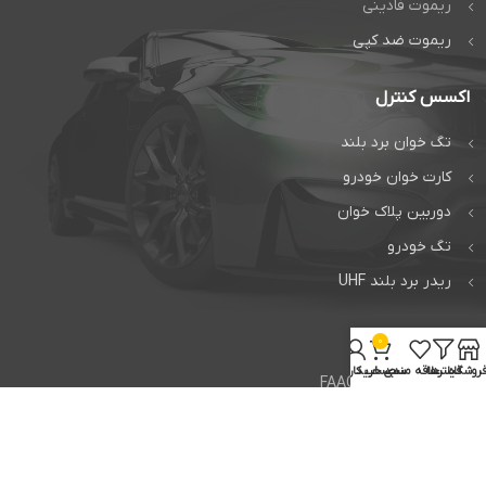
ریموت فادینی
ریموت ضد کپی
اکسس کنترل
تگ خوان برد بلند
کارت خوان خودرو
دوربین پلاک خوان
تگ خودرو
ریدر برد بلند UHF
خدمات
0
روشگاه
فیلترها
علاقه مندی
سبد خرید
حساب کاربری من
تعمیر جک فک FAAC
تعمیر جک بی اف تی BFT
تعمیر راهبند ایتالیایی