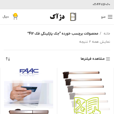
021-44756060
0
منو
0
﷼
خانه
محصولات برچسب خورده “جک پارکینگی فک 412”
نمایش همه 2 نتیجه
مشاهده فیلترها