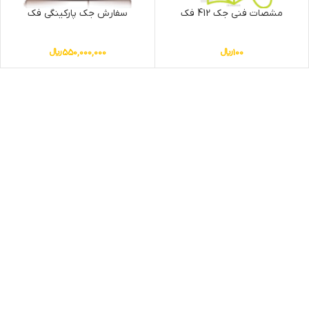
مشصات فنی جک 412 فک
سفارش جک پارکینگی فک
100
﷼
550,000,000
﷼