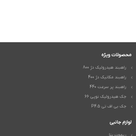
محصولات ویژه
راهبند هیدرولیک دژ 800
راهبند مکانیک دژ 400
راهبند پر سرعت 440
جک هیدرولیک نوپی 66
جک بی اف تی P4.5
لوازم جانبی
ریموت بتا