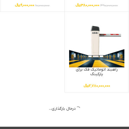
380,000,000
﷼
9,000,000
﷼
10,000,000
390,000,000
راهبند اتوماتیک فک برای
پارکینگ
2,780,000,000
﷼
درحال بارگذاری...