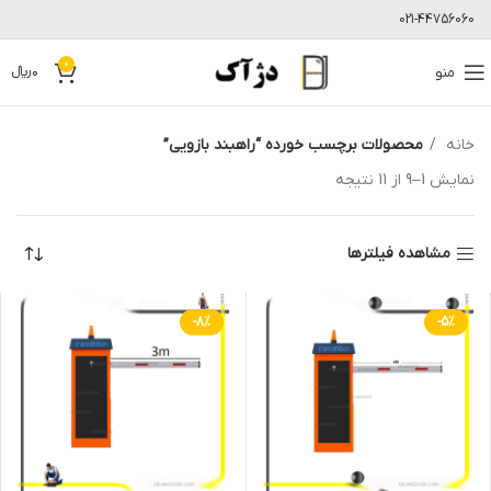
021-44756060
0
منو
0
﷼
خانه
محصولات برچسب خورده “راهبند بازویی”
نمایش 1–9 از 11 نتیجه
مشاهده فیلترها
-8%
-5%