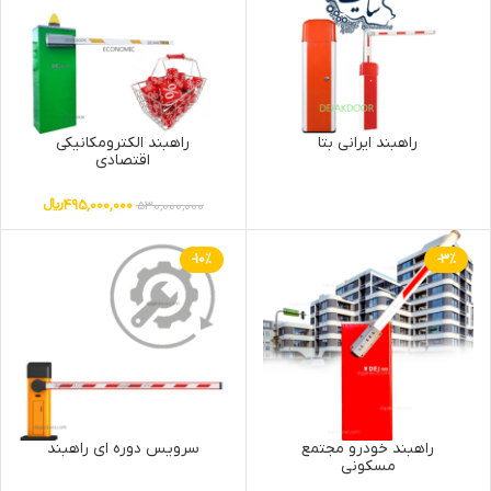
راهبند ایرانی بتا
راهبند الکترومکانیکی
اقتصادی
495,000,000
﷼
530,000,000
-10%
-3%
راهبند خودرو مجتمع
سرویس دوره ای راهبند
مسکونی