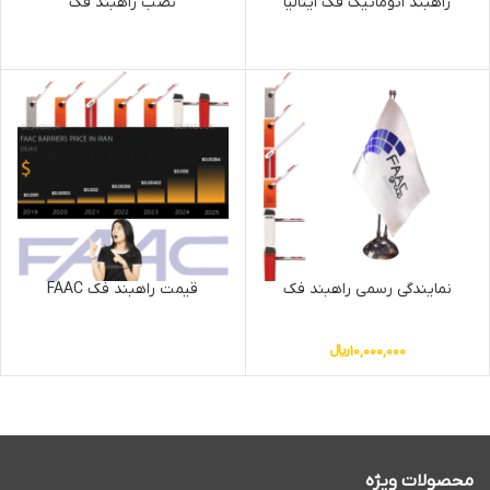
راهبند اتوماتیک فک ایتالیا
نصب راهبند فک
نمایندگی رسمی راهبند فک
قیمت راهبند فک FAAC
10,000,000
﷼
محصولات ویژه