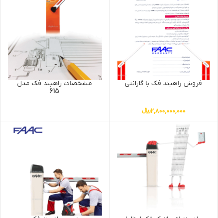
فروش راهبند فک با گارانتی
مشخصات راهبند فک مدل
615
2,800,000,000
﷼