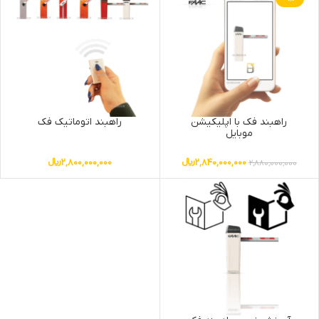
راهبند فک با اپلیکیشن
راهبند اتوماتیک فک
موبایل
2,840,000,000
﷼
2,800,000,000
﷼
2,880,000,000