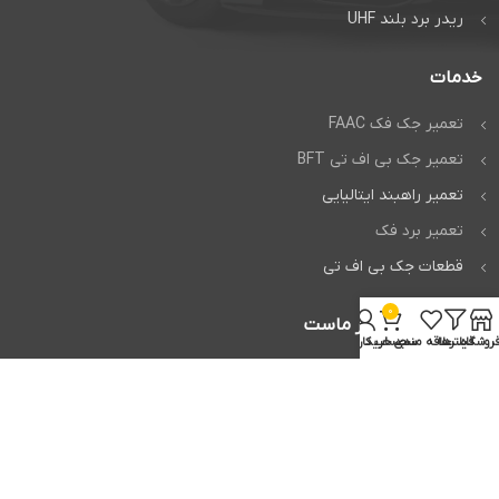
ریدر برد بلند UHF
خدمات
تعمیر جک فک FAAC
تعمیر جک بی اف تی BFT
تعمیر راهبند ایتالیایی
تعمیر برد فک
قطعات جک بی اف تی
0
اعتماد شما افتخار ماست
روشگاه
فیلترها
علاقه مندی
سبد خرید
حساب کاربری من
تمام حقوق برای
وردپرس من
محفوظ است.