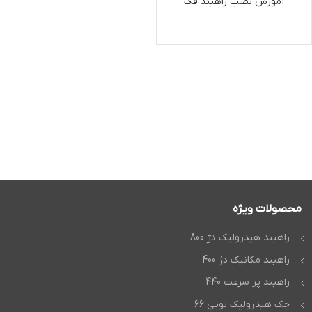
آموزش نصب راهبند فک
محصولات ویژه
راهبند هیدرولیک دژ 800
راهبند مکانیک دژ 400
راهبند پر سرعت 440
جک هیدرولیک نوپی 66