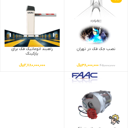
نصب جک فک در تهران
راهبند اتوماتیک فک برای
پارکینگ
38,000,000
﷼
2,780,000,000
﷼
45,000,000