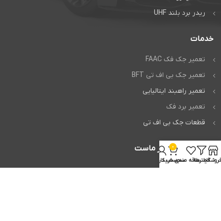
ریدر برد بلند UHF
خدمات
تعمیر جک فک FAAC
تعمیر جک بی اف تی BFT
تعمیر راهبند ایتالیایی
تعمیر برد فک
قطعات جک بی اف تی
0
اعتماد شما افتخار ماست
روشگاه
فیلترها
علاقه مندی
سبد خرید
حساب کاربری من
تمام حقوق برای
وردپرس من
محفوظ است.