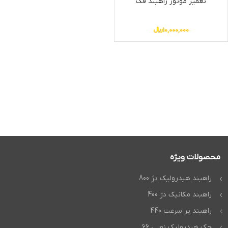
تعمیر موتور راهبند فک
10,000,000
﷼
محصولات ویژه
راهبند هیدرولیک دژ 800
راهبند مکانیک دژ 400
راهبند پر سرعت 440
جک هیدرولیک نوپی 66