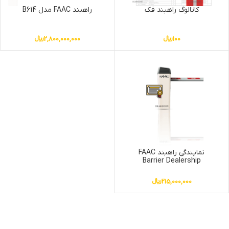
کاتالوگ راهبند فک
راهبند FAAC مدل B614
100
﷼
2,800,000,000
﷼
نمایندگی راهبند FAAC
Barrier Dealership
215,000,000
﷼