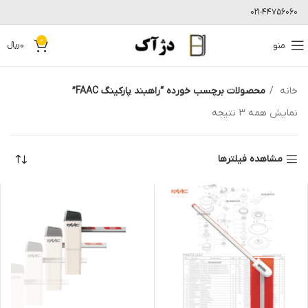
021-44756060
0
منو
0
﷼
خانه
محصولات برچسب خورده “راهبند پارکینگ FAAC”
نمایش همه 3 نتیجه
مشاهده فیلترها