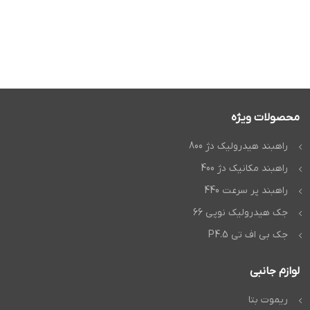
محصولات ویژه
راهبند هیدرولیک دژ 800
راهبند مکانیک دژ 400
راهبند پر سرعت 440
جک هیدرولیک نوپی 66
جک بی اف تی P4.5
لوازم جانبی
ریموت بتا