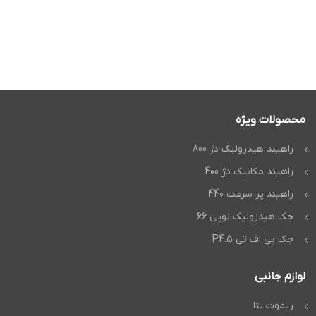
محصولات ویژه
راهبند هیدرولیک دژ 800
راهبند مکانیک دژ 400
راهبند پر سرعت 440
جک هیدرولیک نوپی 66
جک بی اف تی P4.5
لوازم جانبی
ریموت بتا