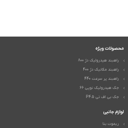
محصولات ویژه
راهبند هیدرولیک دژ 800
راهبند مکانیک دژ 400
راهبند پر سرعت 440
جک هیدرولیک نوپی 66
جک بی اف تی P4.5
لوازم جانبی
ریموت بتا