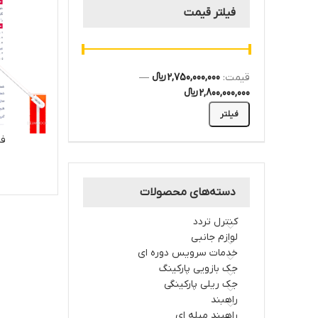
فیلتر قیمت
قیمت:
2,750,000,000 ﷼
—
2,800,000,000 ﷼
فیلتر
فر
دسته‌های محصولات
کنترل تردد
لوازم جانبی
خدمات سرویس دوره ای
جک بازویی پارکینگ
جک ریلی پارکینگی
راهبند
راهبند میله ای