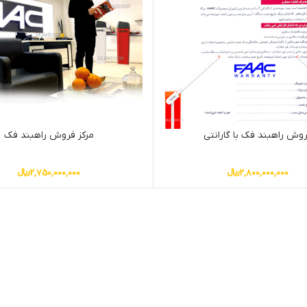
وش راهبند فک با گارانتی
مرکز فروش راهبند فک
2,800,000,000
﷼
2,750,000,000
﷼