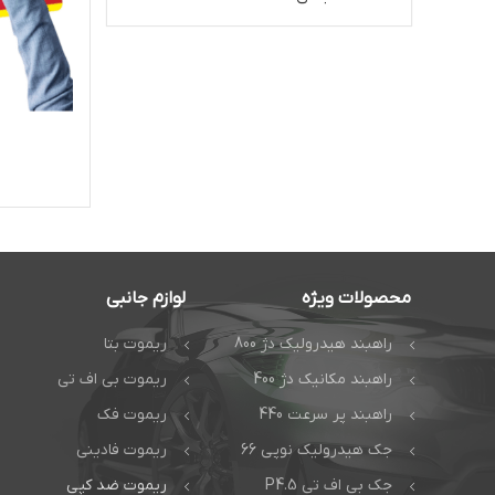
محصولات ویژه
لوازم جانبی
راهبند هیدرولیک دژ 800
ریموت بتا
راهبند مکانیک دژ 400
ریموت بی اف تی
راهبند پر سرعت 440
ریموت فک
جک هیدرولیک نوپی 66
ریموت فادینی
جک بی اف تی P4.5
ریموت ضد کپی