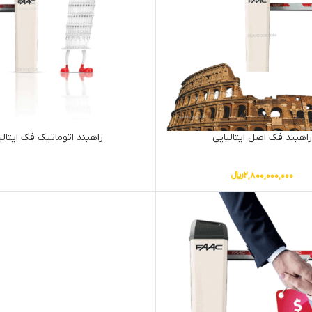
راهبند فک اصل ایتالیایی
راهبند اتوماتیک فک ایتالیا
2,800,000,000
﷼