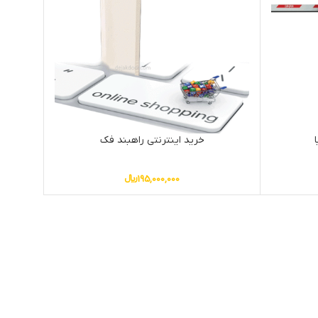
خرید اینترنتی راهبند فک
195,000,000
﷼