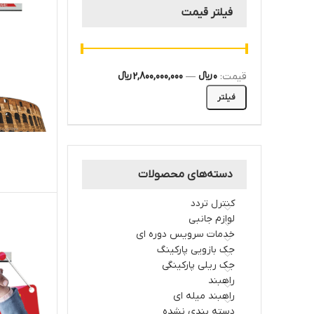
فیلتر قیمت
قیمت:
0 ﷼
—
2,800,000,000 ﷼
فیلتر
دسته‌های محصولات
کنترل تردد
لوازم جانبی
خدمات سرویس دوره ای
جک بازویی پارکینگ
جک ریلی پارکینگی
راهبند
راهبند میله ای
دسته بندی نشده