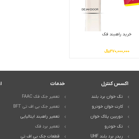
خرید راهبند فک
270,000,000
﷼
اکسس کنترل
خدمات
ا
تگ خوان برد بلند
تعمیر جک فک FAAC
کارت خوان خودرو
تعمیر جک بی اف تی BFT
دوربین پلاک خوان
تعمیر راهبند ایتالیایی
تگ خودرو
تعمیر برد فک
ریدر برد بلند UHF
قطعات جک بی اف تی