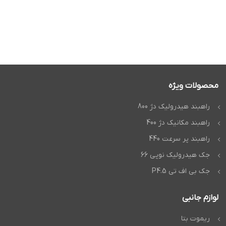
محصولات ویژه
راهبند هیدرولیک دژ 800
راهبند مکانیک دژ 400
راهبند پر سرعت 440
جک هیدرولیک نوپی 66
جک بی اف تی P4.5
لوازم جانبی
ریموت بتا