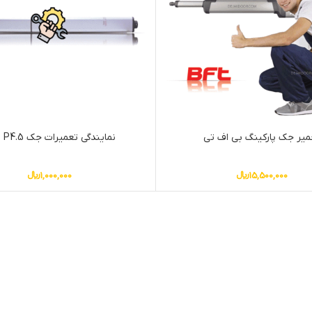
میر جک پارکینگ بی اف تی
نمایندگی تعمیرات جک BFT P4.5
15,500,000
﷼
1,000,000
﷼