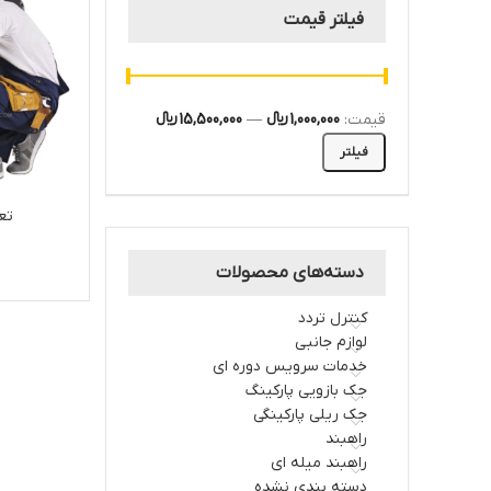
فیلتر قیمت
قیمت:
1,000,000 ﷼
—
15,500,000 ﷼
فیلتر
تع
دسته‌های محصولات
کنترل تردد
لوازم جانبی
خدمات سرویس دوره ای
جک بازویی پارکینگ
جک ریلی پارکینگی
راهبند
راهبند میله ای
دسته بندی نشده