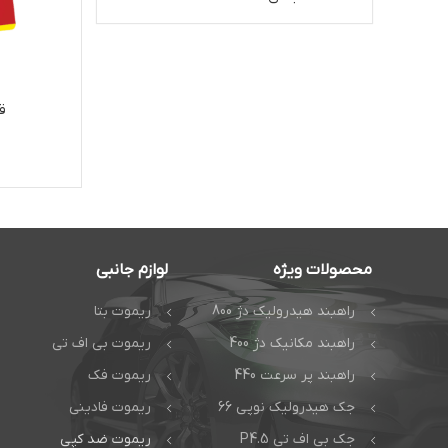
ق
محصولات ویژه
لوازم جانبی
راهبند هیدرولیک دژ 800
ریموت بتا
راهبند مکانیک دژ 400
ریموت بی اف تی
راهبند پر سرعت 440
ریموت فک
جک هیدرولیک نوپی 66
ریموت فادینی
جک بی اف تی P4.5
ریموت ضد کپی