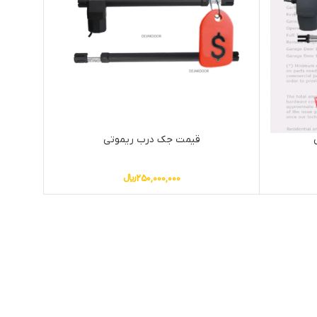
قیمت جک درب ریموتی
250,000,000
﷼