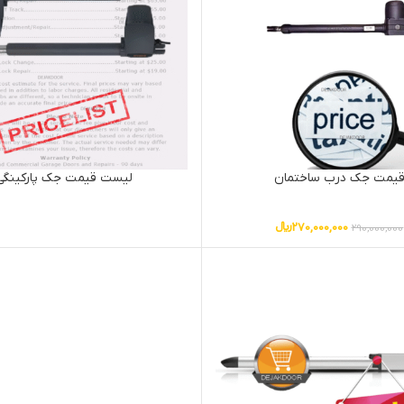
یمت جک درب ساختمان
لیست قیمت جک پارکینگی
270,000,000
﷼
290,000,000