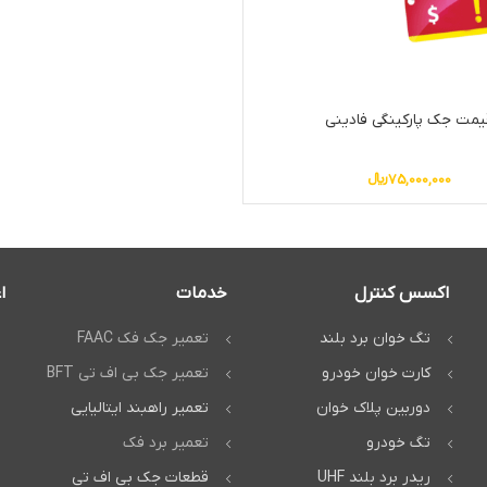
یمت جک پارکینگی فادینی
75,000,000
﷼
اکسس کنترل
خدمات
ا
تگ خوان برد بلند
تعمیر جک فک FAAC
کارت خوان خودرو
تعمیر جک بی اف تی BFT
دوربین پلاک خوان
تعمیر راهبند ایتالیایی
تگ خودرو
تعمیر برد فک
ریدر برد بلند UHF
قطعات جک بی اف تی