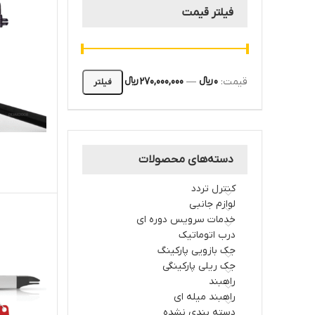
فیلتر قیمت
قیمت:
0 ﷼
—
270,000,000 ﷼
فیلتر
ق
دسته‌های محصولات
کنترل تردد
لوازم جانبی
خدمات سرویس دوره ای
درب اتوماتیک
جک بازویی پارکینگ
جک ریلی پارکینگی
راهبند
راهبند میله ای
دسته بندی نشده