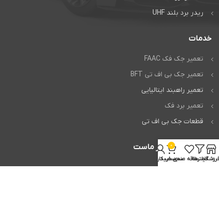
ریدر برد بلند UHF
خدمات
تعمیر جک فک FAAC
تعمیر جک بی اف تی BFT
تعمیر راهبند ایتالیایی
تعمیر برد فک
قطعات جک بی اف تی
0
اعتماد شما افتخار ماست
روشگاه
فیلترها
علاقه مندی
سبد خرید
حساب کاربری من
تمام حقوق برای
وردپرس من
محفوظ است.