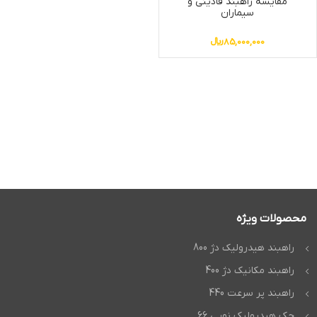
مقایسه راهبند فادینی و
سیماران
85,000,000
﷼
محصولات ویژه
راهبند هیدرولیک دژ 800
راهبند مکانیک دژ 400
راهبند پر سرعت 440
جک هیدرولیک نوپی 66