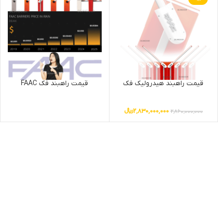
قیمت راهبند هیدرولیک فک
قیمت راهبند فک FAAC
2,830,000,000
﷼
2,860,000,000