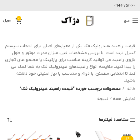
021-44756060
0
منو
0
﷼
قیمت راهبند هیدرولیک فک یکی از معیارهای اصلی برای انتخاب سیستم
کنترل تردد است. با بررسی مشخصات فنی، میزان قدرت موتور و طول
بازوی راهبند می توانید گزینه مناسب برای پارکینگ یا مجتمع های تجاری
را پیدا کنید. مقایسه انواع راهبندهای هیدرولیک فک به شما کمک می
کند تا انتخابی مطمئن، با دوام و متناسب با نیاز امنیتی خود داشته
باشید.
خانه
محصولات برچسب خورده “قیمت راهبند هیدرولیک فک”
نمایش همه 2 نتیجه
مشاهده فیلترها
-1%