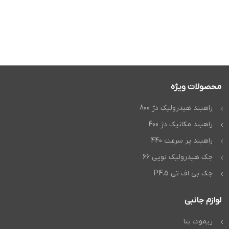
محصولات ویژه
راهبند هیدرولیک دژ 800
راهبند مکانیک دژ 400
راهبند پر سرعت 440
جک هیدرولیک نوپی 66
جک بی اف تی P4.5
لوازم جانبی
ریموت بتا