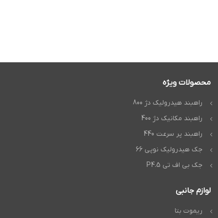
محصولات ویژه
راهبند هیدرولیک دژ 800
راهبند مکانیک دژ 400
راهبند پر سرعت 440
جک هیدرولیک نوپی 66
جک بی اف تی P4.5
لوازم جانبی
ریموت بتا