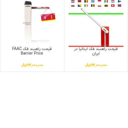
قیمت راهبند فک ایتالیا در
قیمت راهبند فک FAAC
ایران
Barrier Price
194,000,000
﷼
214,000,000
﷼