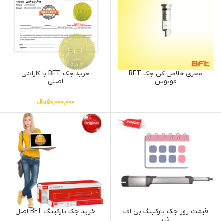
مغزی خلاص کن جک BFT
خرید جک BFT با گارانتی
فوبوس
اصلی
50,000,000
﷼
قیمت روز جک پارکینگ بی اف
خرید جک پارکینگ BFT اصل
تی