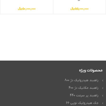
55,000,000
﷼
50,000,000
﷼
محصولات ویژه
راهبند هیدرولیک دژ 800
راهبند مکانیک دژ 400
راهبند پر سرعت 440
جک هیدرولیک نوپی 66