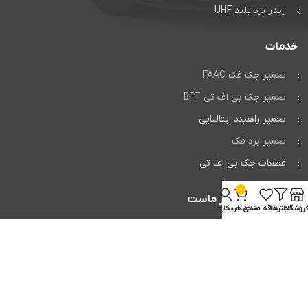
ریدر برد بلند UHF
خدمات
تعمیر جک فک FAAC
تعمیر جک بی اف تی BFT
تعمیر راهبند ایتالیایی
تعمیر برد فک
قطعات جک بی اف تی
0
اعتماد شما افتخار ماست
روشگاه
فیلترها
علاقه مندی
سبد خرید
حساب کاربری من
تمام حقوق برای
وردپرس من
محفوظ است.