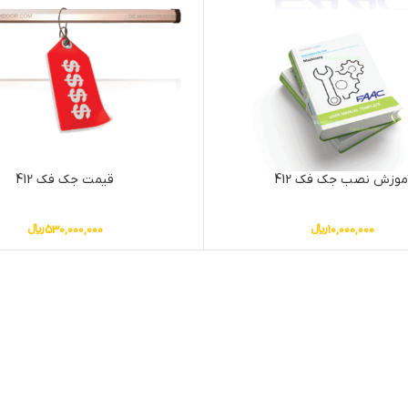
موزش نصب جک فک 412
قیمت جک فک 412
10,000,000
﷼
530,000,000
﷼