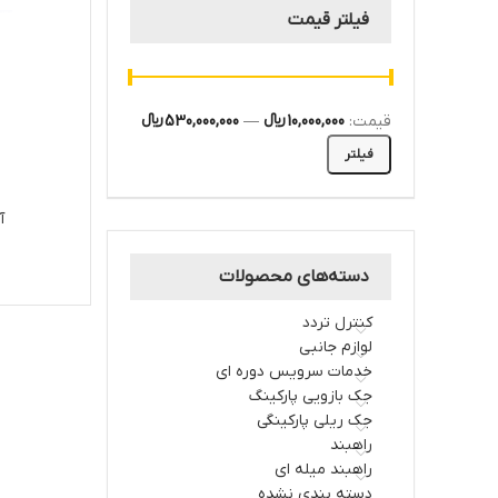
فیلتر قیمت
قیمت:
10,000,000 ﷼
—
530,000,000 ﷼
فیلتر
آ
دسته‌های محصولات
کنترل تردد
لوازم جانبی
خدمات سرویس دوره ای
جک بازویی پارکینگ
جک ریلی پارکینگی
راهبند
راهبند میله ای
دسته بندی نشده