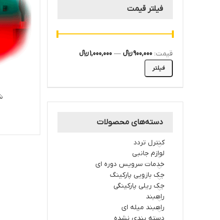
فیلتر قیمت
قیمت:
900,000 ﷼
—
1,000,000 ﷼
فیلتر
شم
دسته‌های محصولات
کنترل تردد
لوازم جانبی
خدمات سرویس دوره ای
جک بازویی پارکینگ
جک ریلی پارکینگی
راهبند
راهبند میله ای
دسته بندی نشده