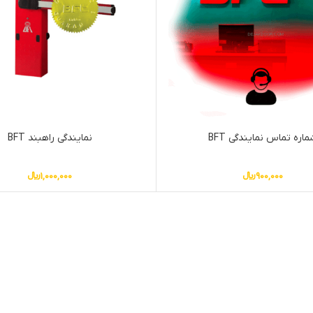
اره تماس نمایندگی BFT
نمایندگی راهبند BFT
900,000
﷼
1,000,000
﷼