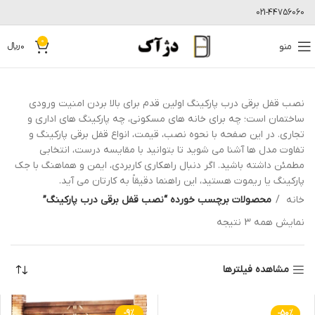
021-44756060
0
منو
0
﷼
نصب قفل برقی درب پارکینگ اولین قدم برای بالا بردن امنیت ورودی
ساختمان است؛ چه برای خانه های مسکونی، چه پارکینگ های اداری و
تجاری. در این صفحه با نحوه نصب، قیمت، انواع قفل برقی پارکینگ و
تفاوت مدل ها آشنا می شوید تا بتوانید با مقایسه درست، انتخابی
مطمئن داشته باشید. اگر دنبال راهکاری کاربردی، ایمن و هماهنگ با جک
پارکینگ یا ریموت هستید، این راهنما دقیقاً به کارتان می آید.
خانه
محصولات برچسب خورده “نصب قفل برقی درب پارکینگ”
نمایش همه 3 نتیجه
مشاهده فیلترها
-9%
-50%