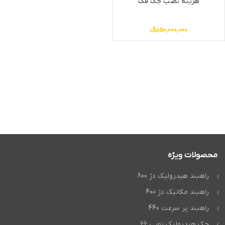
هزینه نصب جک فک
50,000,000
﷼
محصولات ویژه
راهبند هیدرولیک دژ 800
راهبند مکانیک دژ 400
راهبند پر سرعت 440
جک هیدرولیک نوپی 66