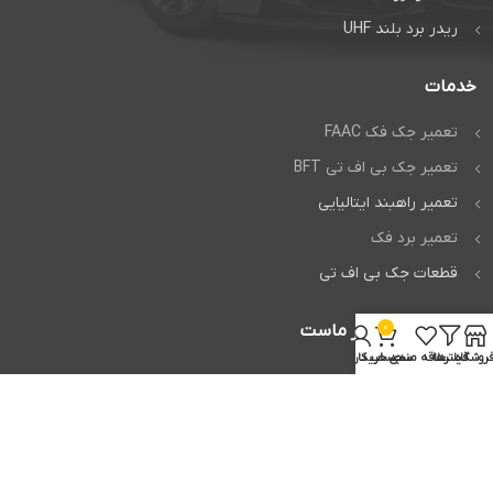
ریدر برد بلند UHF
خدمات
تعمیر جک فک FAAC
تعمیر جک بی اف تی BFT
تعمیر راهبند ایتالیایی
تعمیر برد فک
قطعات جک بی اف تی
0
اعتماد شما افتخار ماست
روشگاه
فیلترها
علاقه مندی
سبد خرید
حساب کاربری من
تمام حقوق برای
وردپرس من
محفوظ است.