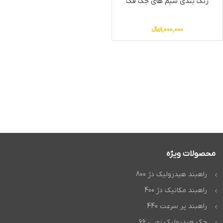
رنگ بندی سیم های جک فک
1,000,000
﷼
محصولات ویژه
راهبند هیدرولیک دژ 800
راهبند مکانیک دژ 400
راهبند پر سرعت 440
جک هیدرولیک نوپی 66