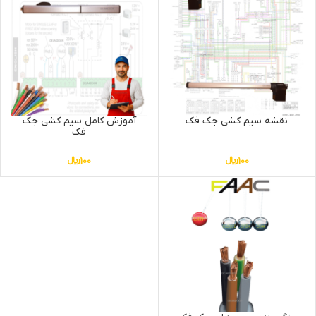
نقشه سیم کشی جک فک
آموزش کامل سیم کشی جک
فک
100
﷼
100
﷼