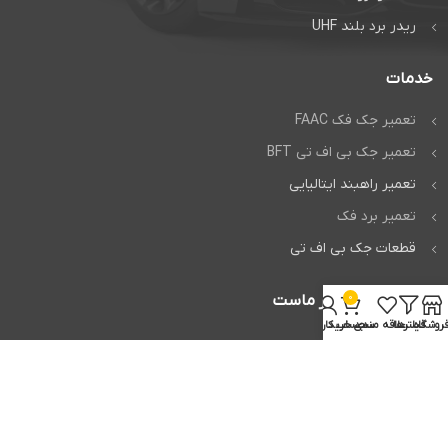
ریدر برد بلند UHF
خدمات
تعمیر جک فک FAAC
تعمیر جک بی اف تی BFT
تعمیر راهبند ایتالیایی
تعمیر برد فک
قطعات جک بی اف تی
0
اعتماد شما افتخار ماست
روشگاه
فیلترها
علاقه مندی
سبد خرید
حساب کاربری من
تمام حقوق برای
وردپرس من
محفوظ است.