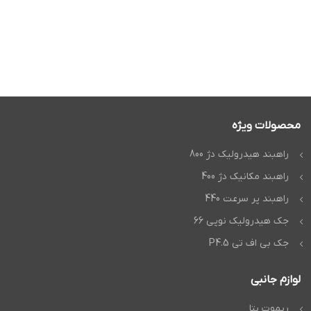
محصولات ویژه
راهبند هیدرولیک دژ 800
راهبند مکانیک دژ 400
راهبند پر سرعت 440
جک هیدرولیک نوپی 66
جک بی اف تی P4.5
لوازم جانبی
ریموت بتا