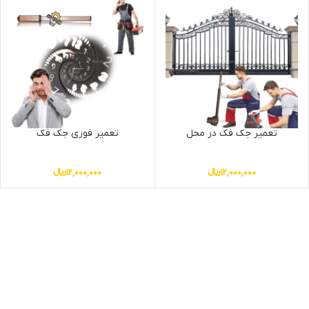
تعمیر جک فک در محل
تعمیر فوری جک فک
12,000,000
﷼
12,000,000
﷼