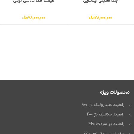
جک فادینی ایتالیایی
قیمت جک فادینی نوپی
78,000,000
﷼
78,000,000
﷼
محصولات ویژه
راهبند هیدرولیک دژ 800
راهبند مکانیک دژ 400
راهبند پر سرعت 440
جک هیدرولیک نوپی 66