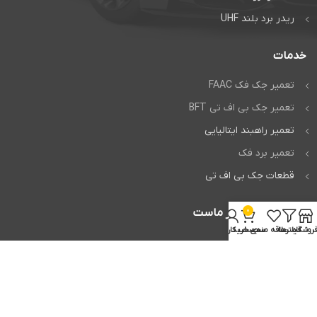
ریدر برد بلند UHF
خدمات
تعمیر جک فک FAAC
تعمیر جک بی اف تی BFT
تعمیر راهبند ایتالیایی
تعمیر برد فک
قطعات جک بی اف تی
0
اعتماد شما افتخار ماست
روشگاه
فیلترها
علاقه مندی
سبد خرید
حساب کاربری من
تمام حقوق برای
وردپرس من
محفوظ است.