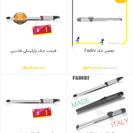
تعمیر جک Fadini
قیمت جک پارکینگی فادینی
9,000,000
﷼
75,000,000
﷼
11,000,000