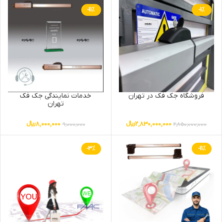
-11%
-1%
فروشگاه جک فک در تهران
خدمات نمایندگی جک فک
تهران
2,830,000,000
﷼
8,000,000
﷼
9,000,000
2,850,000,000
-3%
-11%