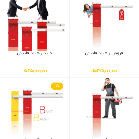
فروش راهبند فادینی
خرید راهبند فادینی
275,000,000
﷼
250,000,000
﷼
-7%