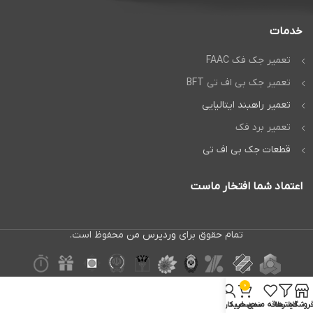
خدمات
تعمیر جک فک FAAC
تعمیر جک بی اف تی BFT
تعمیر راهبند ایتالیایی
تعمیر برد فک
قطعات جک بی اف تی
اعتماد شما افتخار ماست
تمام حقوق برای
وردپرس من
محفوظ است.
0
روشگاه
فیلترها
علاقه مندی
سبد خرید
حساب کاربری من