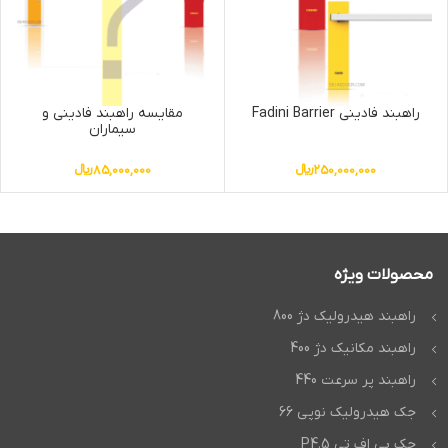
راهبند فادینی Fadini Barrier
مقایسه راهبند فادینی و
سیماران
250,000,000
﷼
85,000,000
﷼
محصولات ویژه
راهبند هیدرولیک دژ 800
راهبند مکانیک دژ 400
راهبند پر سرعت 440
جک هیدرولیک نوپی 66
جک بی اف تی P4.5