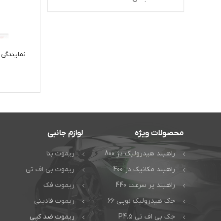
نمایندگی راهبند ership
محصولات ویژه
لوازم جانبی
راهبند هیدرولیک دژ 800
ریموت بتا
راهبند مکانیک دژ 400
ریموت بی اف تی
راهبند پر سرعت 440
ریموت فک
جک هیدرولیک نوپی 66
ریموت فادینی
جک بی اف تی P4.5
ریموت ضد کپی