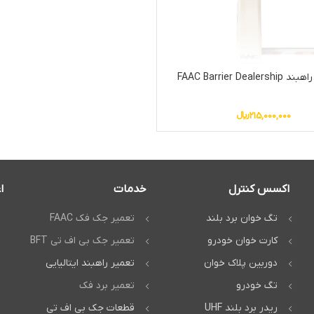
FAAC Barrier Deal
215,000,000
﷼
اکسس کنترل
خدمات
ا
تگ خوان برد بلند
تعمیر جک فک FAAC
کارت خوان خودرو
تعمیر جک بی اف تی BFT
دوربین پلاک خوان
تعمیر راهبند ایتالیایی
تگ خودرو
تعمیر برد فک
ریدر برد بلند UHF
قطعات جک بی اف تی