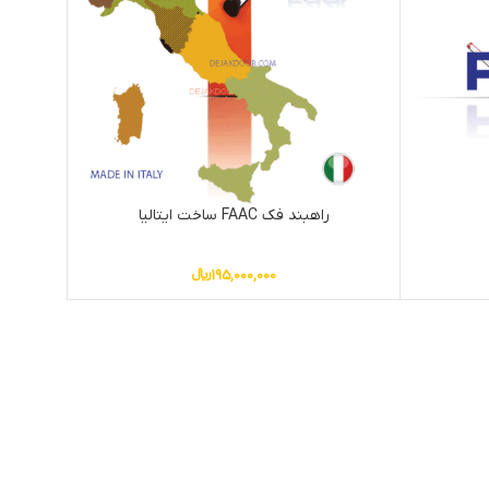
راهبند فک FAAC ساخت ایتالیا
195,000,000
﷼