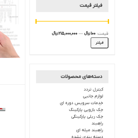
فیلتر قیمت
قیمت:
100 ﷼
—
215,000,000 ﷼
فیلتر
دسته‌های محصولات
کنترل تردد
لوازم جانبی
خدمات سرویس دوره ای
جک بازویی پارکینگ
جک ریلی پارکینگی
راهبند
راهبند میله ای
دسته بندی نشده