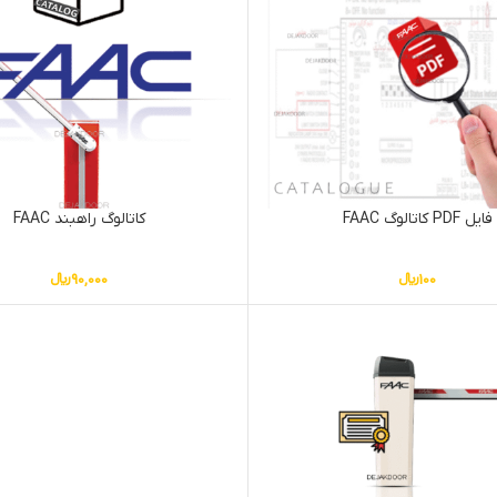
فایل PDF کاتالوگ FAAC
کاتالوگ راهبند FAAC
100
﷼
90,000
﷼