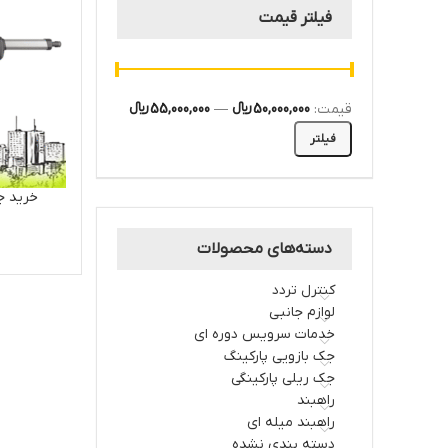
فیلتر قیمت
قیمت:
50,000,000 ﷼
—
55,000,000 ﷼
فیلتر
خرید ج
دسته‌های محصولات
کنترل تردد
لوازم جانبی
خدمات سرویس دوره ای
جک بازویی پارکینگ
جک ریلی پارکینگی
راهبند
راهبند میله ای
دسته بندی نشده