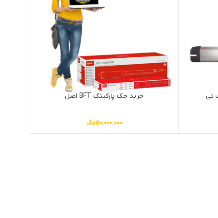
 تی
خرید جک پارکینگ BFT اصل
50,000,000
﷼