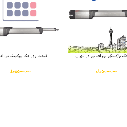
ک پارکینگی بی اف تی در تهران
قیمت روز جک پارکینگ بی اف
50,000,000
﷼
55,000,000
﷼