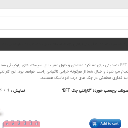
الوگ محصولات
خدمات فوریتی
فیلم پروژه ها
قطعات یدکی
خدمات ویژه
اخبار
تماس با ما
گارانتی جک BFT تضمینی برای عملکرد مطمئن و طول عمر بالای سیستم های پارک
انجام می شود و خیال شما از هرگونه خرابی ناگهانی راحت خواهد بود. این گاران
ایه گذاری مطمئن در جک های درب اتوماتیک هستند.
لات برچسب خورده “گارانتی جک BFT”
نمایش
9
4