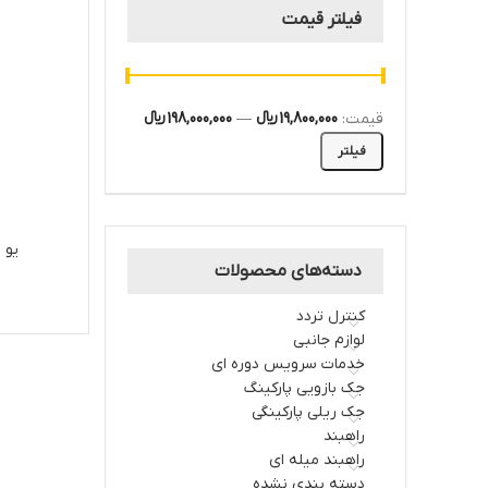
فیلتر قیمت
قیمت:
19,800,000 ﷼
—
198,000,000 ﷼
فیلتر
یو 
دسته‌های محصولات
کنترل تردد
لوازم جانبی
خدمات سرویس دوره ای
جک بازویی پارکینگ
جک ریلی پارکینگی
راهبند
راهبند میله ای
دسته بندی نشده