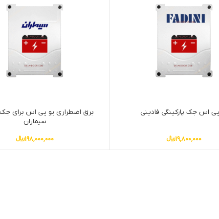
پی اس جک پارکینگی فادینی
برق اضطراری یو پی اس برای جک 
سیماران
19,800,000
﷼
198,000,000
﷼